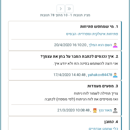
מציג תגובות 1 - 10 מתוך 78 תגובות
1. מי שמחפש פתיחות
פתיחות איטלקית וספרדית- הבסיס
‫השם הוא המלך‬
,
‫20/4/2020 16:10:20‬
2. איך נכנסים לכתבת הסבר על בחן את עצמך?
אני רוצה להשתמש בפינה הזו ולא יודע איך.
‫17/4/2020 14:40:48‬
,
‫yahakov84478‬
3. מסעים מעמדות
צריך תחילה לשמור לוח ניתוח
ואז מוסיפים את לוח הניתוח (לפי מספרו) לכתבה
‫מאור גנץ‬
,
‫21/3/2020 10:08:48‬
4. כמובן
כלי שחמט אגדתיים