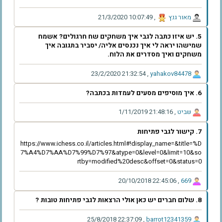
‫מאור גנץ‬
,
‫21/3/2020 10:07:49‬
5. יש איזו כתבה לגבי איך משחקים שח חרגולים? אשמח
שמישהו יראה לי איך נכנסים אליה/ יסביר בתגובה איך
משחקים ואיך מסדרים את הלוח.
‫23/2/2020 21:32:54‬
,
‫yahakov84478‬
6. איך מוסיפים מסעים לעמדות בכתבה?
‫שביט‬
,
‫1/11/2019 21:48:16‬
7. קישור לגבי פתיחות
https://www.ichess.co.il/articles.html#!display_name=&title=%D
7%A4%D7%AA%D7%99%D7%97&atype=0&level=0&limit=10&so
rtby=modified%20desc&offset=0&status=0
‫20/10/2018 22:45:06‬
,
‫669‬
8. שלום חברים יש כאן אולי הרצאות לגבי פתיחות טובות ?
‫25/8/2018 22:37:09‬
,
‫barrot12341359‬