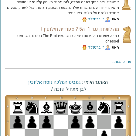
אפשר לשלב בתוך כתבה עמדה, לוח ניתוח משחק קלאסי או משחק
מהאתר - יחד עם ההערות שלהם. בעת ההצגה, הצופה יכול לשחק מסעים
אחרים ולנתח על הלוח. ראו כיצד....
מאת
‫רן ברנפלד‬
מה לשחק נגד 1...ה5 ? ספרדית חילופין !
כתבה שאושרה לפרסום מאת המשתמש The Brat בפורום השחמט
chess-il
מאת
‫רן ברנפלד‬
עוד כתבות...
האתגר היומי :
גמביט המלכה נוסח אליוכין
לבן מתחיל וזוכה
/