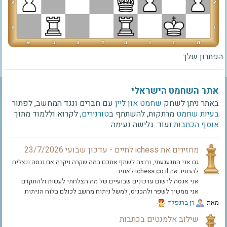
הפתרון שלך :
אתר השחמט הישראלי
באתר ניתן לשחק
שחמט און ליין
עם חברים ונגד המחשב, לפתור
בעיות שחמט
מרתקות, להשתתף ב
טורנירים
, לקרוא וללמוד מתוך
אוסף הכתבות
ועוד. גלישה נעימה
מחזירים את ichess לחיים - עדכון שבועי 23/7/2026
גם אני התגעגעתי, ורוצה לשתף אתכם במה שקרה ויקרה אם ננסה ונצליח
להחזיר את ichess.co.il לאוויר.
אני אנסה לרשום עדכונים שבועיים של מה הצלחתי לעשות ולהתקדם
אני ממשיך לשפר ולהכניס, למשל ניתוח מחשב לכולם בלוח הניתוח.
תקראו למטה
מאת
‫רן ברנפלד‬
שילוב אלמנטים בכתבות