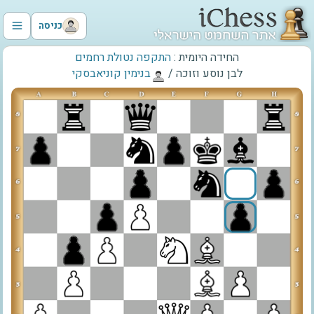
כניסה
החידה היומית :
התקפה נטולת רחמים
לבן נוסע וזוכה
/
‫בנימין קוניאבסקי‬