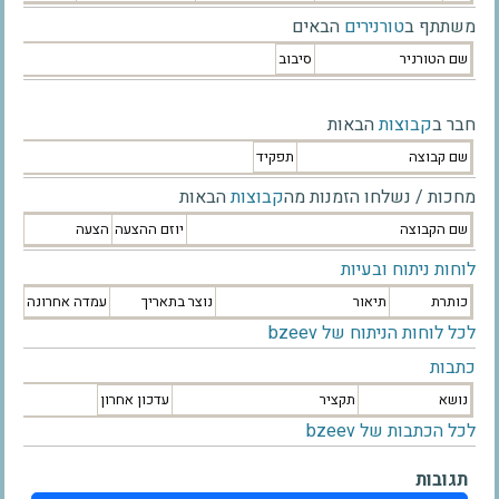
משתתף ב
טורנירים
הבאים
שם הטורניר
סיבוב
חבר ב
קבוצות
הבאות
שם קבוצה
תפקיד
מחכות / נשלחו הזמנות מה
קבוצות
הבאות
שם הקבוצה
יוזם ההצעה
הצעה
לוחות ניתוח ובעיות
כותרת
תיאור
נוצר בתאריך
עמדה אחרונה
לכל לוחות הניתוח של bzeev
כתבות
נושא
תקציר
עדכון אחרון
לכל הכתבות של bzeev
תגובות