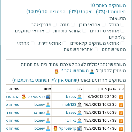
משחקים באתר: 10
נצחונות: 0 ‫(0%)‬
תיקו: 0 ‫(0%)‬
הפסדים: 10 ‫(100%)‬
הרשאות:
מנהל
אחראי תוכן
מורה
מדריך-זהב
אחראי טורנירים
אחראי פתיחות
אחראי שחקנים
קלאסיים
אחראי משחקים קלאסיים
אחראי דירוג
אחראי
מנועי שחמט
אחראי משמעת
משתמשי זהב יכולים לעצב לעצמם עמוד בית עם תמונה
מעוניין להפוך ל
‫משתמש זהב ?‬
משחקים אחרונים באתר (
שחמט און ליין
ו
שחמט בהתכתבות
)
סוג
עדכון אחרון
לבן
שחור
פתיחה
‫6/6/2012 9:24:30‬
‫bzeev‬
‫קראפטי קל‬
הגנה צרפתית
‫16/2/2012 16:02:35‬
‫moti123‬
‫bzeev‬
פתיחה ספרדי
‫15/2/2012 17:06:39‬
‫bzeev‬
‫נאור בר‬
פתיחת הרץ
‫15/2/2012 16:57:38‬
‫נאור בר‬
‫bzeev‬
פתיחה איטלק
‫15/2/2012 16:47:30‬
‫קראפטי קל‬
‫bzeev‬
פתיחה איטלק