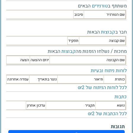
משתתף ב
טורנירים
הבאים
שם הטורניר
סיבוב
חבר ב
קבוצות
הבאות
שם קבוצה
תפקיד
מחכות / נשלחו הזמנות מה
קבוצות
הבאות
שם הקבוצה
יוזם ההצעה
הצעה
לוחות ניתוח ובעיות
כותרת
תיאור
נוצר בתאריך
עמדה אחרונה
לכל לוחות הניתוח של or2
כתבות
נושא
תקציר
עדכון אחרון
לכל הכתבות של or2
תגובות