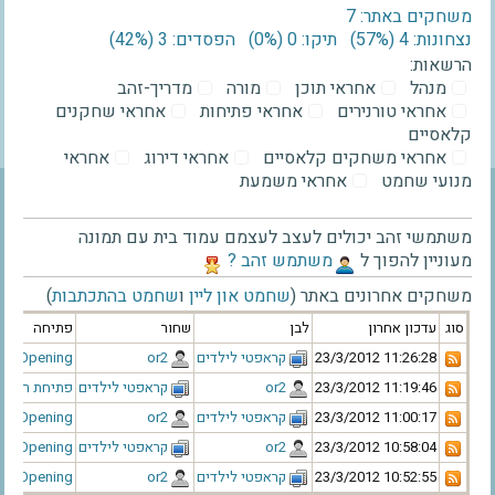
משחקים באתר: 7
נצחונות: 4 ‫(57%)‬
תיקו: 0 ‫(0%)‬
הפסדים: 3 ‫(42%)‬
הרשאות:
מנהל
אחראי תוכן
מורה
מדריך-זהב
אחראי טורנירים
אחראי פתיחות
אחראי שחקנים
קלאסיים
אחראי משחקים קלאסיים
אחראי דירוג
אחראי
מנועי שחמט
אחראי משמעת
משתמשי זהב יכולים לעצב לעצמם עמוד בית עם תמונה
מעוניין להפוך ל
‫משתמש זהב ?‬
משחקים אחרונים באתר (
שחמט און ליין
ו
שחמט בהתכתבות
)
סוג
עדכון אחרון
לבן
שחור
פתיחה
‫23/3/2012 11:26:28‬
‫קראפטי לילדים‬
‫or2‬
uijs Opening
‫23/3/2012 11:19:46‬
‫or2‬
‫קראפטי לילדים‬
פתיחת רטי
‫23/3/2012 11:00:17‬
‫קראפטי לילדים‬
‫or2‬
uijs Opening
‫23/3/2012 10:58:04‬
‫or2‬
‫קראפטי לילדים‬
nst Opening
‫23/3/2012 10:52:55‬
‫קראפטי לילדים‬
‫or2‬
re Opening