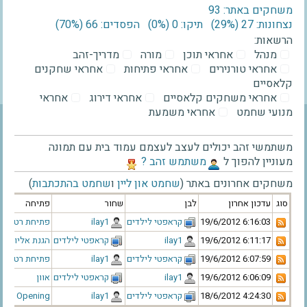
משחקים באתר: 93
נצחונות: 27 ‫(29%)‬
תיקו: 0 ‫(0%)‬
הפסדים: 66 ‫(70%)‬
הרשאות:
מנהל
אחראי תוכן
מורה
מדריך-זהב
אחראי טורנירים
אחראי פתיחות
אחראי שחקנים
קלאסיים
אחראי משחקים קלאסיים
אחראי דירוג
אחראי
מנועי שחמט
אחראי משמעת
משתמשי זהב יכולים לעצב לעצמם עמוד בית עם תמונה
מעוניין להפוך ל
‫משתמש זהב ?‬
משחקים אחרונים באתר (
שחמט און ליין
ו
שחמט בהתכתבות
)
סוג
עדכון אחרון
לבן
שחור
פתיחה
‫19/6/2012 6:16:03‬
‫קראפטי לילדים‬
‫ilay1‬
פתיחת רטי
‫19/6/2012 6:11:17‬
‫ilay1‬
‫קראפטי לילדים‬
הגנת אליוכין
‫19/6/2012 6:07:59‬
‫קראפטי לילדים‬
‫ilay1‬
פתיחת רטי
‫19/6/2012 6:06:09‬
‫ilay1‬
‫קראפטי לילדים‬
אוון
‫18/6/2012 4:24:30‬
‫קראפטי לילדים‬
‫ilay1‬
enz Opening