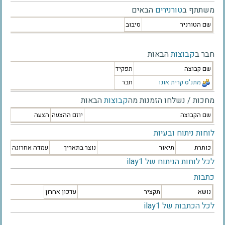
משתתף ב
טורנירים
הבאים
שם הטורניר
סיבוב
חבר ב
קבוצות
הבאות
שם קבוצה
תפקיד
מתנ'ס קרית אונו
חבר
מחכות / נשלחו הזמנות מה
קבוצות
הבאות
שם הקבוצה
יוזם ההצעה
הצעה
לוחות ניתוח ובעיות
כותרת
תיאור
נוצר בתאריך
עמדה אחרונה
לכל לוחות הניתוח של ilay1
כתבות
נושא
תקציר
עדכון אחרון
לכל הכתבות של ilay1