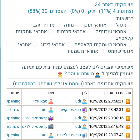
משחקים באתר: 34
נצחונות: 4 ‫(11%)‬
תיקו: 0 ‫(0%)‬
הפסדים: 30 ‫(88%)‬
הרשאות:
מנהל
אחראי תוכן
מורה
מדריך-זהב
אחראי טורנירים
אחראי פתיחות
אחראי שחקנים
קלאסיים
אחראי משחקים קלאסיים
אחראי דירוג
אחראי
מנועי שחמט
אחראי משמעת
משתמשי זהב יכולים לעצב לעצמם עמוד בית עם תמונה
מעוניין להפוך ל
‫משתמש זהב ?‬
משחקים אחרונים באתר (
שחמט און ליין
ו
שחמט בהתכתבות
)
סוג
עדכון אחרון
לבן
שחור
פתיחה
‫10/9/2012 23:58:21‬
‫udi‬
‫סבא אלי‬
uijs Opening
‫10/9/2012 23:42:31‬
‫קראפטי קשה‬
‫udi‬
הגנה צרפתית
‫10/9/2012 23:30:16‬
‫udi‬
‫קראפטי קשה‬
uijs Opening
‫10/9/2012 23:16:48‬
‫udi‬
‫קראפטי לילדים‬
הגנת קארו קא
‫10/9/2012 23:07:42‬
‫קראפטי לילדים‬
‫udi‬
uijs Opening