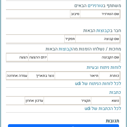
משתתף ב
טורנירים
הבאים
שם הטורניר
סיבוב
חבר ב
קבוצות
הבאות
שם קבוצה
תפקיד
מחכות / נשלחו הזמנות מה
קבוצות
הבאות
שם הקבוצה
יוזם ההצעה
הצעה
לוחות ניתוח ובעיות
כותרת
תיאור
נוצר בתאריך
עמדה אחרונה
לכל לוחות הניתוח של udi
כתבות
נושא
תקציר
עדכון אחרון
לכל הכתבות של udi
תגובות