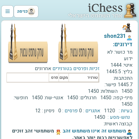
כניסה
‫shon231‬
דירוגים:
מד כושר:
לא
ידוע
איטי:
1444
זכיות ופרסים בטורנירים
אחרונים
בליץ:
1445.5
התכתבות:
טורניר
מקום
פרס
1445.7
פישר:
1450
השתלות:
1450
מיני-קפה:
1450
חרגולים:
1450
אנטי-שח:
1450
חופשי:
1450
בעיות :
1120
אתגרים :
0
פרסים :
0
ניסיון :
12
נחש-מסע :
1450
קבוצה ראשית:
‫משתמש זה אינו משתמש זהב‬
משתמשי זהב זוכים
לאפשרויות רבות יותר באתר.