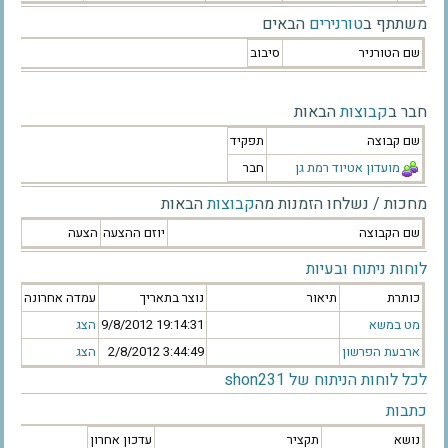
משתתף ב
טורנירים
הבאים
שם הטורניר
סיבוב
חבר ב
קבוצות
הבאות
שם קבוצה
תפקיד
מועדון אטיוד רמת גן
חבר
מחכות / נשלחו הזמנות מה
קבוצות
הבאות
שם הקבוצה
יוזם ההצעה
הצעה
לוחות ניתוח ובעיות
כותרת
תיאור
נוצר בתאריך
עמדה אחרונה
מט במשא
‫9/8/2012 19:14:31‬
הצג
ארבעת הפרשון
‫2/8/2012 3:44:49‬
הצג
לכל לוחות הניתוח של shon231
כתבות
נושא
תקציר
עדכון אחרון