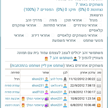
משחקים באתר: 7
נצחונות: 0 ‫(0%)‬
תיקו: 0 ‫(0%)‬
הפסדים: 7 ‫(100%)‬
הרשאות:
מנהל
אחראי תוכן
מורה
מדריך-זהב
אחראי טורנירים
אחראי פתיחות
אחראי שחקנים
קלאסיים
אחראי משחקים קלאסיים
אחראי דירוג
אחראי
מנועי שחמט
אחראי משמעת
משתמשי זהב יכולים לעצב לעצמם עמוד בית עם תמונה
מעוניין להפוך ל
‫משתמש זהב ?‬
משחקים אחרונים באתר (
שחמט און ליין
ו
שחמט בהתכתבות
)
סוג
עדכון אחרון
לבן
שחור
פתיחה
‫11/12/2012 2:00:22‬
‫מיכל להב‬
‫shon231‬
רגיל
‫22/9/2012 7:38:13‬
‫גיא גלאט‬
‫shon231‬
עמדת פתיחה
‫21/8/2012 17:00:17‬
‫shon231‬
‫asdf123‬
עמדת פתיחה
‫10/8/2012 1:23:54‬
‫shon231‬
‫קראפטי המלך‬
ארבעת הפרשים
‫6/8/2012 10:06:48‬
‫shon231‬
‫קראפטי המלך‬
הגנת נימצוביץ'