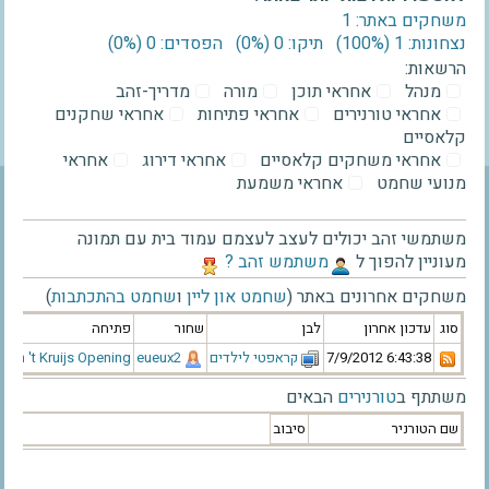
משחקים באתר: 1
נצחונות: 1 ‫(100%)‬
תיקו: 0 ‫(0%)‬
הפסדים: 0 ‫(0%)‬
הרשאות:
מנהל
אחראי תוכן
מורה
מדריך-זהב
אחראי טורנירים
אחראי פתיחות
אחראי שחקנים
קלאסיים
אחראי משחקים קלאסיים
אחראי דירוג
אחראי
מנועי שחמט
אחראי משמעת
משתמשי זהב יכולים לעצב לעצמם עמוד בית עם תמונה
מעוניין להפוך ל
‫משתמש זהב ?‬
משחקים אחרונים באתר (
שחמט און ליין
ו
שחמט בהתכתבות
)
סוג
עדכון אחרון
לבן
שחור
פתיחה
‫7/9/2012 6:43:38‬
‫קראפטי לילדים‬
‫eueux2‬
Van 't Kruijs Opening
משתתף ב
טורנירים
הבאים
שם הטורניר
סיבוב