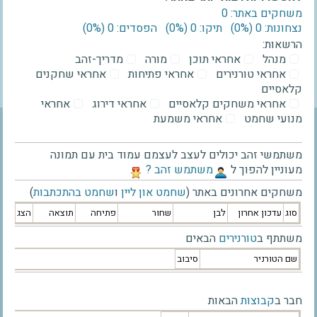
משחקים באתר: 0
נצחונות: 0 ‫(0%)‬
תיקו: 0 ‫(0%)‬
הפסדים: 0 ‫(0%)‬
הרשאות:
מנהל
אחראי תוכן
מורה
מדריך-זהב
אחראי טורנירים
אחראי פתיחות
אחראי שחקנים
קלאסיים
אחראי משחקים קלאסיים
אחראי דירוג
אחראי
מנועי שחמט
אחראי משמעת
משתמשי זהב יכולים לעצב לעצמם עמוד בית עם תמונה
מעוניין להפוך ל
‫משתמש זהב ?‬
משחקים אחרונים באתר (
שחמט און ליין
ו
שחמט בהתכתבות
)
סוג
עדכון אחרון
לבן
שחור
פתיחה
תוצאה
הצג
משתתף ב
טורנירים
הבאים
שם הטורניר
סיבוב
חבר ב
קבוצות
הבאות