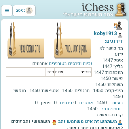
כניסה
‫koby1913‬
דירוגים:
מד כושר:
לא
ידוע
איטי:
1447
זכיות ופרסים בטורנירים
אחרונים
בליץ:
1447
התכתבות:
1447
טורניר
מקום
פרס
פישר:
1450
השתלות:
1450
מיני-קפה:
1450
חרגולים:
1450
אנטי-שח:
1450
חופשי:
1450
בעיות :
1450
אתגרים :
0
פרסים :
0
ניסיון :
0
נחש-מסע :
1450
קבוצה ראשית:
‫משתמש זה אינו משתמש זהב‬
משתמשי זהב זוכים
לאפשרויות רבות יותר באתר.