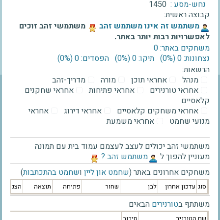
נחש-מסע :
1450
קבוצה ראשית:
‫משתמש זה אינו משתמש זהב‬
משתמשי זהב זוכים
לאפשרויות רבות יותר באתר.
משחקים באתר: 0
נצחונות: 0 ‫(0%)‬
תיקו: 0 ‫(0%)‬
הפסדים: 0 ‫(0%)‬
הרשאות:
מנהל
אחראי תוכן
מורה
מדריך-זהב
אחראי טורנירים
אחראי פתיחות
אחראי שחקנים
קלאסיים
אחראי משחקים קלאסיים
אחראי דירוג
אחראי
מנועי שחמט
אחראי משמעת
משתמשי זהב יכולים לעצב לעצמם עמוד בית עם תמונה
מעוניין להפוך ל
‫משתמש זהב ?‬
משחקים אחרונים באתר (
שחמט און ליין
ו
שחמט בהתכתבות
)
סוג
עדכון אחרון
לבן
שחור
פתיחה
תוצאה
הצג
משתתף ב
טורנירים
הבאים
שם הטורניר
סיבוב