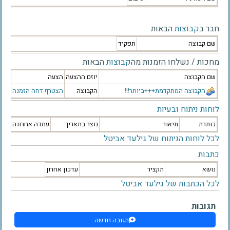
חבר ב
קבוצות
הבאות
שם קבוצה
תפקיד
מחכות / נשלחו הזמנות מה
קבוצות
הבאות
שם הקבוצה
יוזם ההצעה
הצעה
הקבוצה המתקדמת+++ביותר!!!
הקבוצה
הצטרף
דחה הזמנה
לוחות ניתוח ובעיות
כותרת
תיאור
נוצר בתאריך
עמדה אחרונה
לכל לוחות הניתוח של גילעד אביטל
כתבות
נושא
תקציר
עדכון אחרון
לכל הכתבות של גילעד אביטל
תגובות
תגובה חדשה