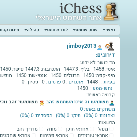
ראשי
שחק שחמט
למד שחמט
קהילה
פינות קבוע
‫jimboy2013‬
דירוגים:
מד כושר:
לא ידוע
איטי:
1458
בליץ:
1447.3
התכתבות:
1447.3
פישר:
1450
מיני-קפה:
1450
חרגולים:
1450
אנטי-שח:
1450
חופשי
בעיות :
1448
אתגרים :
0
פרסים :
0
ניסיון :
0
נחש-מסע :
1450
קבוצה ראשית:
‫משתמש זה אינו משתמש זהב‬
משתמשי זהב זוכים
משחקים באתר: 0
נצחונות: 0 ‫(0%)‬
תיקו: 0 ‫(0%)‬
הפסדים: 0 ‫(0%)‬
הרשאות:
מנהל
אחראי תוכן
מורה
מדריך-זהב
אחראי טורנירים
אחראי פתיחות
אחראי שחקנים