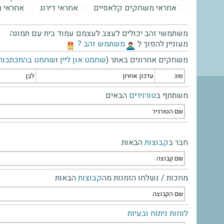
אחראי משחקים קלאסיים
אחראי דירוג
אחראי 
משתמשי זהב יכולים לעצב לעצמם עמוד בית עם תמונה
מעוניין להפוך ל
‫משתמש זהב ?‬
משחקים אחרונים באתר (
שחמט און ליין
ו
שחמט בהתכתבות
סוג
עדכון אחרון
לבן
משתתף ב
טורנירים
הבאים
שם הטורניר
חבר ב
קבוצות
הבאות
שם קבוצה
מחכות / נשלחו הזמנות מה
קבוצות
הבאות
שם הקבוצה
לוחות ניתוח ובעיות