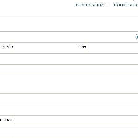
מנועי שחמט
אחראי משמעת
)
שחור
פתיחה
יוזם ההצ