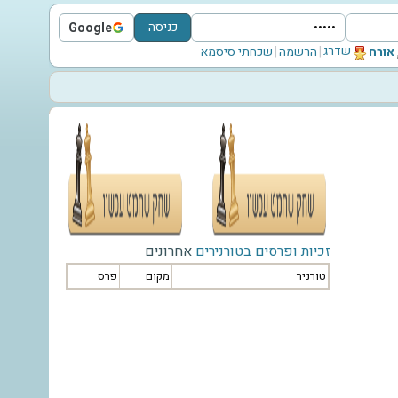
כניסה
Google
Sign in with Google
שדרג
‫אורח‬
|
הרשמה
|
שכחתי סיסמא
זכיות ופרסים בטורנירים
אחרונים
טורניר
מקום
פרס