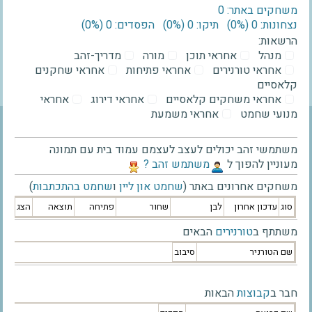
משחקים באתר: 0
נצחונות: 0 ‫(0%)‬
תיקו: 0 ‫(0%)‬
הפסדים: 0 ‫(0%)‬
הרשאות:
מנהל
אחראי תוכן
מורה
מדריך-זהב
אחראי טורנירים
אחראי פתיחות
אחראי שחקנים
קלאסיים
אחראי משחקים קלאסיים
אחראי דירוג
אחראי
מנועי שחמט
אחראי משמעת
משתמשי זהב יכולים לעצב לעצמם עמוד בית עם תמונה
מעוניין להפוך ל
‫משתמש זהב ?‬
משחקים אחרונים באתר (
שחמט און ליין
ו
שחמט בהתכתבות
)
סוג
עדכון אחרון
לבן
שחור
פתיחה
תוצאה
הצג
משתתף ב
טורנירים
הבאים
שם הטורניר
סיבוב
חבר ב
קבוצות
הבאות