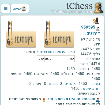
כניסה
‫959595‬
דירוגים:
מד כושר:
לא
ידוע
איטי:
1447.6
זכיות ופרסים בטורנירים
אחרונים
בליץ:
1447.6
התכתבות:
טורניר
מקום
פרס
1447.6
פישר:
1450
השתלות:
1450
מיני-קפה:
1450
חרגולים:
1450
אנטי-שח:
1450
חופשי:
1450
בעיות :
1450
אתגרים :
0
פרסים :
0
ניסיון :
0
נחש-מסע :
1450
קבוצה ראשית:
‫משתמש זה אינו משתמש זהב‬
משתמשי זהב זוכים
לאפשרויות רבות יותר באתר.