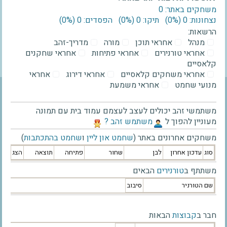
משחקים באתר: 0
נצחונות: 0 ‫(0%)‬
תיקו: 0 ‫(0%)‬
הפסדים: 0 ‫(0%)‬
הרשאות:
מנהל
אחראי תוכן
מורה
מדריך-זהב
אחראי טורנירים
אחראי פתיחות
אחראי שחקנים
קלאסיים
אחראי משחקים קלאסיים
אחראי דירוג
אחראי
מנועי שחמט
אחראי משמעת
משתמשי זהב יכולים לעצב לעצמם עמוד בית עם תמונה
מעוניין להפוך ל
‫משתמש זהב ?‬
משחקים אחרונים באתר (
שחמט און ליין
ו
שחמט בהתכתבות
)
סוג
עדכון אחרון
לבן
שחור
פתיחה
תוצאה
הצג
משתתף ב
טורנירים
הבאים
שם הטורניר
סיבוב
חבר ב
קבוצות
הבאות