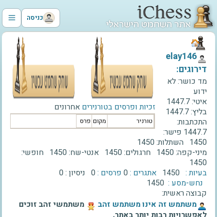
כניסה
‫elay146‬
דירוגים:
מד כושר:
לא
ידוע
איטי:
1447.7
זכיות ופרסים בטורנירים
אחרונים
בליץ:
1447.7
התכתבות:
טורניר
מקום
פרס
1447.7
פישר:
1450
השתלות:
1450
מיני-קפה:
1450
חרגולים:
1450
אנטי-שח:
1450
חופשי:
1450
בעיות :
1450
אתגרים :
0
פרסים :
0
ניסיון :
0
נחש-מסע :
1450
קבוצה ראשית:
‫משתמש זה אינו משתמש זהב‬
משתמשי זהב זוכים
לאפשרויות רבות יותר באתר.