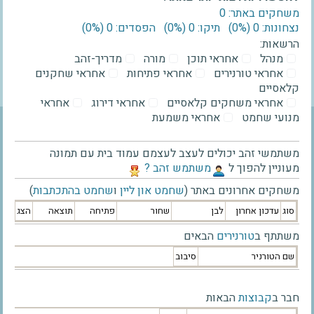
משחקים באתר: 0
נצחונות: 0 ‫(0%)‬
תיקו: 0 ‫(0%)‬
הפסדים: 0 ‫(0%)‬
הרשאות:
מנהל
אחראי תוכן
מורה
מדריך-זהב
אחראי טורנירים
אחראי פתיחות
אחראי שחקנים
קלאסיים
אחראי משחקים קלאסיים
אחראי דירוג
אחראי
מנועי שחמט
אחראי משמעת
משתמשי זהב יכולים לעצב לעצמם עמוד בית עם תמונה
מעוניין להפוך ל
‫משתמש זהב ?‬
משחקים אחרונים באתר (
שחמט און ליין
ו
שחמט בהתכתבות
)
סוג
עדכון אחרון
לבן
שחור
פתיחה
תוצאה
הצג
משתתף ב
טורנירים
הבאים
שם הטורניר
סיבוב
חבר ב
קבוצות
הבאות