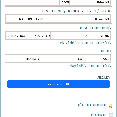
שם קבוצה
תפקיד
מחכות / נשלחו הזמנות מה
קבוצות
הבאות
שם הקבוצה
יוזם ההצעה
הצעה
לוחות ניתוח ובעיות
כותרת
תיאור
נוצר בתאריך
עמדה אחרונה
לכל לוחות הניתוח של elay146
כתבות
נושא
תקציר
עדכון אחרון
לכל הכתבות של elay146
תגובות
תגובה חדשה
חדשות ועדכונים (0)
הודעות (0)