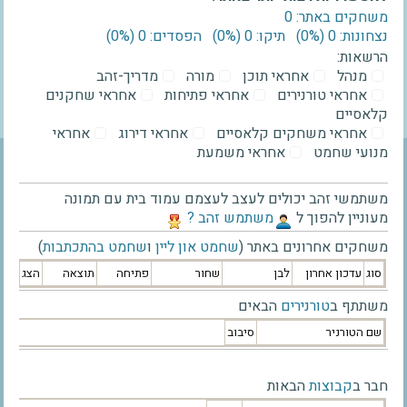
משחקים באתר: 0
נצחונות: 0 ‫(0%)‬
תיקו: 0 ‫(0%)‬
הפסדים: 0 ‫(0%)‬
הרשאות:
מנהל
אחראי תוכן
מורה
מדריך-זהב
אחראי טורנירים
אחראי פתיחות
אחראי שחקנים
קלאסיים
אחראי משחקים קלאסיים
אחראי דירוג
אחראי
מנועי שחמט
אחראי משמעת
משתמשי זהב יכולים לעצב לעצמם עמוד בית עם תמונה
מעוניין להפוך ל
‫משתמש זהב ?‬
משחקים אחרונים באתר (
שחמט און ליין
ו
שחמט בהתכתבות
)
סוג
עדכון אחרון
לבן
שחור
פתיחה
תוצאה
הצג
משתתף ב
טורנירים
הבאים
שם הטורניר
סיבוב
חבר ב
קבוצות
הבאות