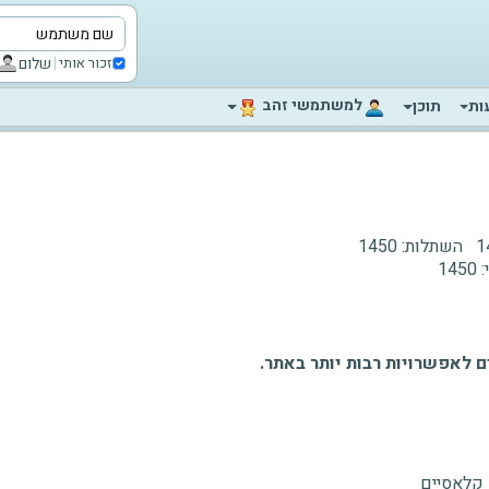
|
שלום
זכור אותי
‫למשתמשי זהב‬
ות
תוכן
1
השתלות:
1450
:
1450
 לאפשרויות רבות יותר באתר.
 קלאסיים