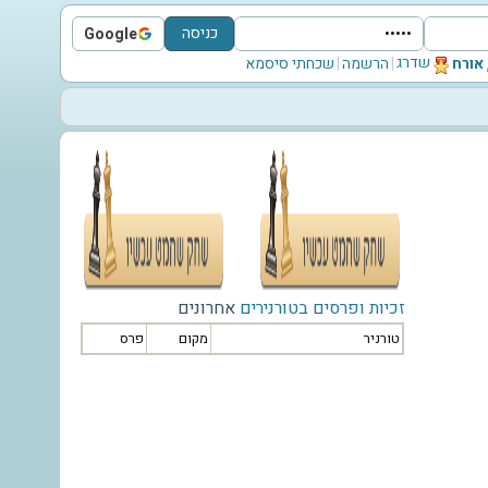
כניסה
Google
Sign in with Google
שדרג
‫אורח‬
|
הרשמה
|
שכחתי סיסמא
זכיות ופרסים בטורנירים
אחרונים
טורניר
מקום
פרס