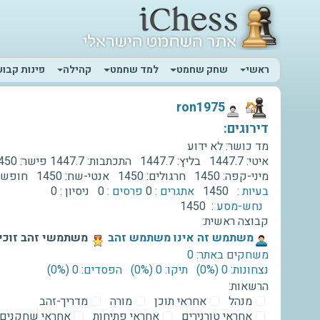
ראשי
שחק שחמט
למד שחמט
קהילה
פינות קבוע
‫ron1975‬
דירוגים:
מד כושר:
לא ידוע
איטי:
1447.7
בליץ:
1447.7
התכתבות:
1447.7
פישר:
450
מיני-קפה:
1450
חרגולים:
1450
אנטי-שח:
1450
חופשי
בעיות :
1450
אתגרים :
0
פרסים :
0
ניסיון :
0
נחש-מסע :
1450
קבוצה ראשית:
‫משתמש זה אינו משתמש זהב‬
משתמשי זהב זוכים
משחקים באתר: 0
נצחונות: 0 ‫(0%)‬
תיקו: 0 ‫(0%)‬
הפסדים: 0 ‫(0%)‬
הרשאות:
מנהל
אחראי תוכן
מורה
מדריך-זהב
אחראי טורנירים
אחראי פתיחות
אחראי שחקנים