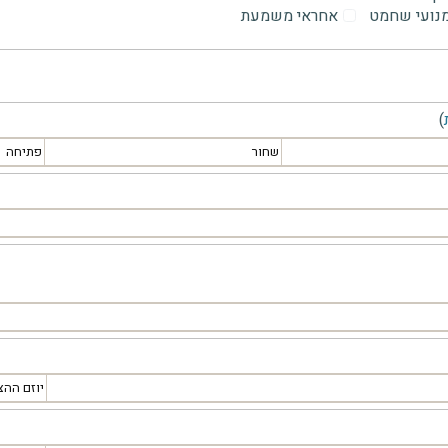
מנועי שחמט
אחראי משמעת
)
שחור
פתיחה
יוזם ההצ