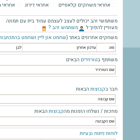
אחראי משחקים קלאסיים
אחראי דירוג
אחראי 
משתמשי זהב יכולים לעצב לעצמם עמוד בית עם תמונה
מעוניין להפוך ל
‫משתמש זהב ?‬
משחקים אחרונים באתר (
שחמט און ליין
ו
שחמט בהתכתבות
סוג
עדכון אחרון
לבן
משתתף ב
טורנירים
הבאים
שם הטורניר
חבר ב
קבוצות
הבאות
שם קבוצה
מחכות / נשלחו הזמנות מה
קבוצות
הבאות
שם הקבוצה
לוחות ניתוח ובעיות