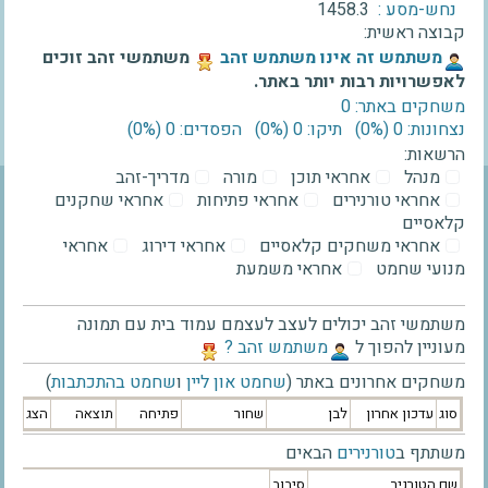
נחש-מסע :
1458.3
קבוצה ראשית:
‫משתמש זה אינו משתמש זהב‬
משתמשי זהב זוכים
לאפשרויות רבות יותר באתר.
משחקים באתר: 0
נצחונות: 0 ‫(0%)‬
תיקו: 0 ‫(0%)‬
הפסדים: 0 ‫(0%)‬
הרשאות:
מנהל
אחראי תוכן
מורה
מדריך-זהב
אחראי טורנירים
אחראי פתיחות
אחראי שחקנים
קלאסיים
אחראי משחקים קלאסיים
אחראי דירוג
אחראי
מנועי שחמט
אחראי משמעת
משתמשי זהב יכולים לעצב לעצמם עמוד בית עם תמונה
מעוניין להפוך ל
‫משתמש זהב ?‬
משחקים אחרונים באתר (
שחמט און ליין
ו
שחמט בהתכתבות
)
סוג
עדכון אחרון
לבן
שחור
פתיחה
תוצאה
הצג
משתתף ב
טורנירים
הבאים
שם הטורניר
סיבוב