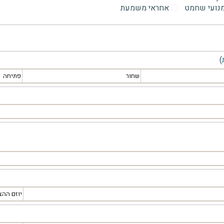
מנועי שחמט
אחראי משמעת
)
שחור
פתיחה
יוזם ההצ