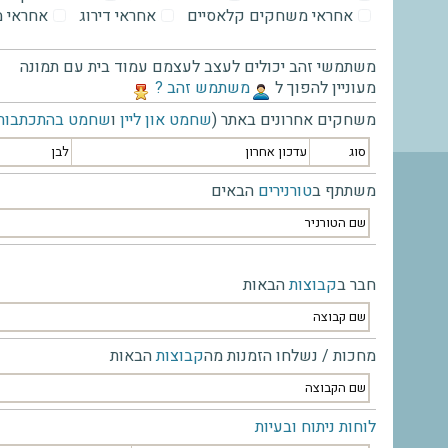
אחראי משחקים קלאסיים
אחראי דירוג
אחראי 
משתמשי זהב יכולים לעצב לעצמם עמוד בית עם תמונה
מעוניין להפוך ל
‫משתמש זהב ?‬
משחקים אחרונים באתר (
שחמט און ליין
ו
שחמט בהתכתבות
סוג
עדכון אחרון
לבן
משתתף ב
טורנירים
הבאים
שם הטורניר
חבר ב
קבוצות
הבאות
שם קבוצה
מחכות / נשלחו הזמנות מה
קבוצות
הבאות
שם הקבוצה
לוחות ניתוח ובעיות