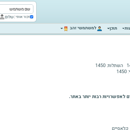
|
שלום
זכור אותי
‫למשתמשי זהב‬
ות
תוכן
1
השתלות:
1450
:
1450
 לאפשרויות רבות יותר באתר.
 קלאסיים