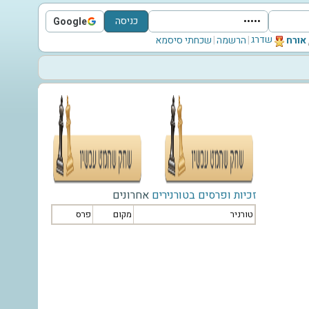
כניסה
Google
Sign in with Google
שדרג
‫אורח‬
|
הרשמה
|
שכחתי סיסמא
זכיות ופרסים בטורנירים
אחרונים
טורניר
מקום
פרס