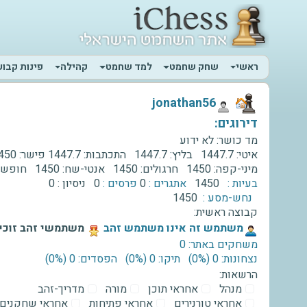
ראשי
שחק שחמט
למד שחמט
קהילה
פינות קבוע
‫jonathan56‬
דירוגים:
מד כושר:
לא ידוע
איטי:
1447.7
בליץ:
1447.7
התכתבות:
1447.7
פישר:
450
מיני-קפה:
1450
חרגולים:
1450
אנטי-שח:
1450
חופשי
בעיות :
1450
אתגרים :
0
פרסים :
0
ניסיון :
0
נחש-מסע :
1450
קבוצה ראשית:
‫משתמש זה אינו משתמש זהב‬
משתמשי זהב זוכים
משחקים באתר: 0
נצחונות: 0 ‫(0%)‬
תיקו: 0 ‫(0%)‬
הפסדים: 0 ‫(0%)‬
הרשאות:
מנהל
אחראי תוכן
מורה
מדריך-זהב
אחראי טורנירים
אחראי פתיחות
אחראי שחקנים