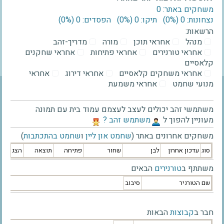
משחקים באתר: 0
נצחונות: 0 ‫(0%)‬
תיקו: 0 ‫(0%)‬
הפסדים: 0 ‫(0%)‬
הרשאות:
מנהל
אחראי תוכן
מורה
מדריך-זהב
אחראי טורנירים
אחראי פתיחות
אחראי שחקנים
קלאסיים
אחראי משחקים קלאסיים
אחראי דירוג
אחראי
מנועי שחמט
אחראי משמעת
משתמשי זהב יכולים לעצב לעצמם עמוד בית עם תמונה
מעוניין להפוך ל
‫משתמש זהב ?‬
משחקים אחרונים באתר (
שחמט און ליין
ו
שחמט בהתכתבות
)
סוג
עדכון אחרון
לבן
שחור
פתיחה
תוצאה
הצג
משתתף ב
טורנירים
הבאים
שם הטורניר
סיבוב
חבר ב
קבוצות
הבאות