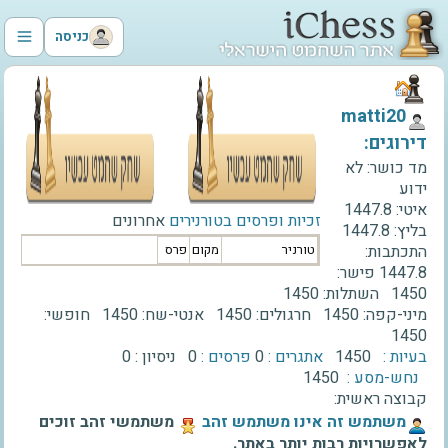
כניסה
‫matti20‬
דירוגים:
מד כושר:
לא
ידוע
איטי:
1447.8
זכיות ופרסים בטורנירים
אחרונים
בליץ:
1447.8
התכתבות:
טורניר
מקום
פרס
1447.8
פישר:
1450
השתלות:
1450
מיני-קפה:
1450
חרגולים:
1450
אנטי-שח:
1450
חופשי:
1450
בעיות :
1450
אתגרים :
0
פרסים :
0
ניסיון :
0
נחש-מסע :
1450
קבוצה ראשית:
‫משתמש זה אינו משתמש זהב‬
משתמשי זהב זוכים
לאפשרויות רבות יותר באתר.