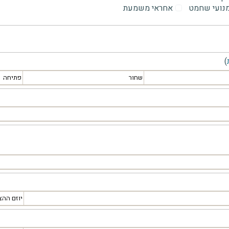
מנועי שחמט
אחראי משמעת
)
שחור
פתיחה
יוזם ההצ