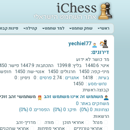
ראשי
שחק שחמט
למד שחמט
קהילה
פינות קבוע
‫yechiel77‬
דירוגים:
מד כושר:
לא ידוע
איטי:
1440.6
בליץ:
1399.8
התכתבות:
1447.9
פישר:
450
מיני-קפה:
1450
חרגולים:
1450
אנטי-שח:
1450
חופשי
בעיות :
1418
אתגרים :
2.74
פרסים :
0
ניסיון :
0
נחש-מסע :
1450
קבוצה ראשית:
‫משתמש זה אינו משתמש זהב‬
משתמשי זהב זוכים
משחקים באתר: 0
נצחונות: 0 ‫(0%)‬
תיקו: 0 ‫(0%)‬
הפסדים: 0 ‫(0%)‬
הרשאות:
מנהל
אחראי תוכן
מורה
מדריך-זהב
אחראי טורנירים
אחראי פתיחות
אחראי שחקנים