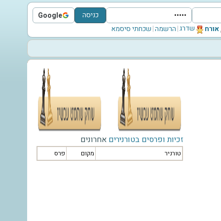
כניסה
Google
Sign in with Google
שדרג
‫אורח‬
|
הרשמה
|
שכחתי סיסמא
זכיות ופרסים בטורנירים
אחרונים
טורניר
מקום
פרס