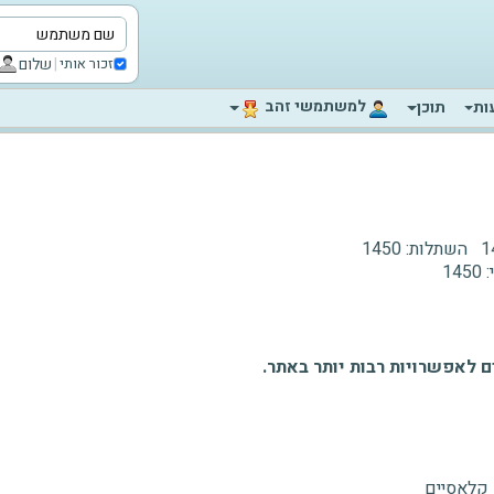
|
שלום
זכור אותי
‫למשתמשי זהב‬
ות
תוכן
1
השתלות:
1450
:
1450
 לאפשרויות רבות יותר באתר.
 קלאסיים