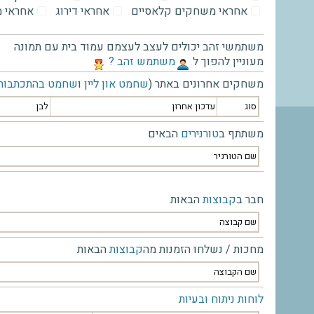
אחראי משחקים קלאסיים
אחראי דירוג
אחראי 
משתמשי זהב יכולים לעצב לעצמם עמוד בית עם תמונה
מעוניין להפוך ל
‫משתמש זהב ?‬
משחקים אחרונים באתר (
שחמט און ליין
ו
שחמט בהתכתבות
סוג
עדכון אחרון
לבן
משתתף ב
טורנירים
הבאים
שם הטורניר
חבר ב
קבוצות
הבאות
שם קבוצה
מחכות / נשלחו הזמנות מה
קבוצות
הבאות
שם הקבוצה
לוחות ניתוח ובעיות