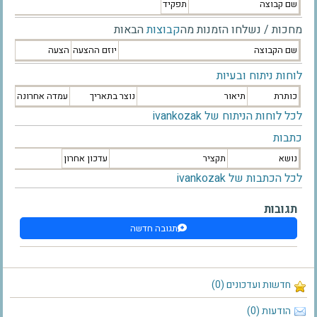
שם קבוצה
תפקיד
מחכות / נשלחו הזמנות מה
קבוצות
הבאות
שם הקבוצה
יוזם ההצעה
הצעה
לוחות ניתוח ובעיות
כותרת
תיאור
נוצר בתאריך
עמדה אחרונה
לכל לוחות הניתוח של ivankozak
כתבות
נושא
תקציר
עדכון אחרון
לכל הכתבות של ivankozak
תגובות
תגובה חדשה
חדשות ועדכונים (0)
הודעות (0)