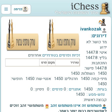
כניסה
‫ivankozak‬
דירוגים:
מד כושר:
לא
ידוע
איטי:
1447.8
זכיות ופרסים בטורנירים
אחרונים
בליץ:
1447.8
התכתבות:
טורניר
מקום
פרס
1447.8
פישר:
1450
השתלות:
1450
מיני-קפה:
1450
חרגולים:
1450
אנטי-שח:
1450
חופשי:
1450
בעיות :
1450
אתגרים :
0
פרסים :
0
ניסיון :
0
נחש-מסע :
1450
קבוצה ראשית:
‫משתמש זה אינו משתמש זהב‬
משתמשי זהב זוכים
לאפשרויות רבות יותר באתר.