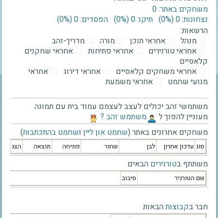
משחקים באתר: 0
נצחונות: 0 ‫(0%)‬
תיקו: 0 ‫(0%)‬
הפסדים: 0 ‫(0%)‬
הרשאות:
מנהל
אחראי תוכן
מורה
מדריך-זהב
אחראי טורנירים
אחראי פתיחות
אחראי שחקנים
קלאסיים
אחראי משחקים קלאסיים
אחראי דירוג
אחראי
מנועי שחמט
אחראי משמעת
משתמשי זהב יכולים לעצב לעצמם עמוד בית עם תמונה
מעוניין להפוך ל
‫משתמש זהב ?‬
משחקים אחרונים באתר (
שחמט און ליין
ו
שחמט בהתכתבות
)
סוג
עדכון אחרון
לבן
שחור
פתיחה
תוצאה
הצג
משתתף ב
טורנירים
הבאים
שם הטורניר
סיבוב
חבר ב
קבוצות
הבאות