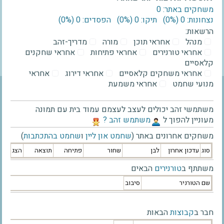
משחקים באתר: 0
נצחונות: 0 ‫(0%)‬
תיקו: 0 ‫(0%)‬
הפסדים: 0 ‫(0%)‬
הרשאות:
מנהל
אחראי תוכן
מורה
מדריך-זהב
אחראי טורנירים
אחראי פתיחות
אחראי שחקנים
קלאסיים
אחראי משחקים קלאסיים
אחראי דירוג
אחראי
מנועי שחמט
אחראי משמעת
משתמשי זהב יכולים לעצב לעצמם עמוד בית עם תמונה
מעוניין להפוך ל
‫משתמש זהב ?‬
משחקים אחרונים באתר (
שחמט און ליין
ו
שחמט בהתכתבות
)
סוג
עדכון אחרון
לבן
שחור
פתיחה
תוצאה
הצג
משתתף ב
טורנירים
הבאים
שם הטורניר
סיבוב
חבר ב
קבוצות
הבאות