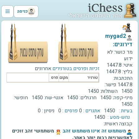
כניסה
‫mygad2‬
דירוגים:
מד כושר:
לא
ידוע
איטי:
1447.8
זכיות ופרסים בטורנירים
אחרונים
בליץ:
1447.8
התכתבות:
טורניר
מקום
פרס
1447.8
פישר:
1450
השתלות:
1450
מיני-קפה:
1450
חרגולים:
1450
אנטי-שח:
1450
חופשי:
1450
בעיות :
1450
אתגרים :
0
פרסים :
0
ניסיון :
0
נחש-מסע :
1450
קבוצה ראשית:
‫משתמש זה אינו משתמש זהב‬
משתמשי זהב זוכים
לאפשרויות רבות יותר באתר.