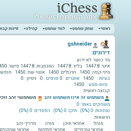
ראשי
שחק שחמט
למד שחמט
קהילה
פינות קבוע
‫gshneider‬
דירוגים:
מד כושר:
לא ידוע
איטי:
1447.8
בליץ:
1447.8
התכתבות:
1447.8
פישר:
450
מיני-קפה:
1450
חרגולים:
1450
אנטי-שח:
1450
חופשי
בעיות :
1450
אתגרים :
0
פרסים :
0
ניסיון :
0
נחש-מסע :
1450
קבוצה ראשית:
‫משתמש זה אינו משתמש זהב‬
משתמשי זהב זוכים
משחקים באתר: 0
נצחונות: 0 ‫(0%)‬
תיקו: 0 ‫(0%)‬
הפסדים: 0 ‫(0%)‬
הרשאות:
מנהל
אחראי תוכן
מורה
מדריך-זהב
אחראי טורנירים
אחראי פתיחות
אחראי שחקנים