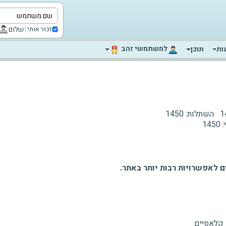
|
שלום
זכור אותי
‫למשתמשי זהב‬
ות
תוכן
1
השתלות:
1450
:
1450
 לאפשרויות רבות יותר באתר.
 קלאסיים