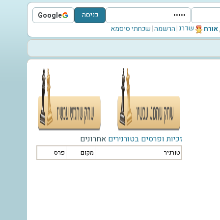
כניסה
Google
Sign in with Google
שדרג
‫אורח‬
|
הרשמה
|
שכחתי סיסמא
זכיות ופרסים בטורנירים
אחרונים
טורניר
מקום
פרס