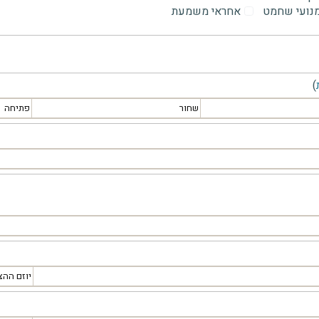
מנועי שחמט
אחראי משמעת
)
שחור
פתיחה
יוזם ההצ