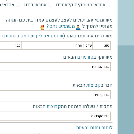
אחראי משחקים קלאסיים
אחראי דירוג
אחראי 
משתמשי זהב יכולים לעצב לעצמם עמוד בית עם תמונה
מעוניין להפוך ל
‫משתמש זהב ?‬
משחקים אחרונים באתר (
שחמט און ליין
ו
שחמט בהתכתבות
סוג
עדכון אחרון
לבן
משתתף ב
טורנירים
הבאים
שם הטורניר
חבר ב
קבוצות
הבאות
שם קבוצה
מחכות / נשלחו הזמנות מה
קבוצות
הבאות
שם הקבוצה
לוחות ניתוח ובעיות