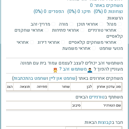
משחקים באתר: 0
נצחונות: 0 ‫(0%)‬
תיקו: 0 ‫(0%)‬
הפסדים: 0 ‫(0%)‬
הרשאות:
מנהל
אחראי תוכן
מורה
מדריך-זהב
אחראי טורנירים
אחראי פתיחות
אחראי שחקנים
קלאסיים
אחראי משחקים קלאסיים
אחראי דירוג
אחראי
מנועי שחמט
אחראי משמעת
משתמשי זהב יכולים לעצב לעצמם עמוד בית עם תמונה
מעוניין להפוך ל
‫משתמש זהב ?‬
משחקים אחרונים באתר (
שחמט און ליין
ו
שחמט בהתכתבות
)
סוג
עדכון אחרון
לבן
שחור
פתיחה
תוצאה
הצג
משתתף ב
טורנירים
הבאים
שם הטורניר
סיבוב
חבר ב
קבוצות
הבאות