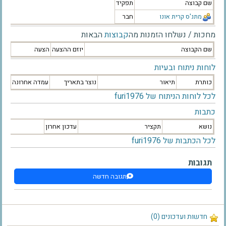
שם קבוצה
תפקיד
מתנ'ס קרית אונו
חבר
מחכות / נשלחו הזמנות מה
קבוצות
הבאות
שם הקבוצה
יוזם ההצעה
הצעה
לוחות ניתוח ובעיות
כותרת
תיאור
נוצר בתאריך
עמדה אחרונה
לכל לוחות הניתוח של furi1976
כתבות
נושא
תקציר
עדכון אחרון
לכל הכתבות של furi1976
תגובות
תגובה חדשה
חדשות ועדכונים (0)