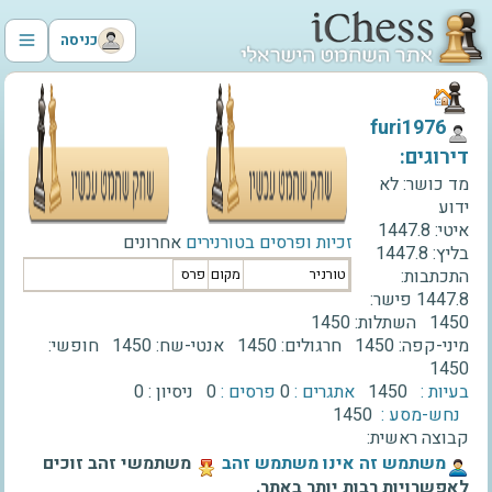
כניסה
‫furi1976‬
דירוגים:
מד כושר:
לא
ידוע
איטי:
1447.8
זכיות ופרסים בטורנירים
אחרונים
בליץ:
1447.8
התכתבות:
טורניר
מקום
פרס
1447.8
פישר:
1450
השתלות:
1450
מיני-קפה:
1450
חרגולים:
1450
אנטי-שח:
1450
חופשי:
1450
בעיות :
1450
אתגרים :
0
פרסים :
0
ניסיון :
0
נחש-מסע :
1450
קבוצה ראשית:
‫משתמש זה אינו משתמש זהב‬
משתמשי זהב זוכים
לאפשרויות רבות יותר באתר.