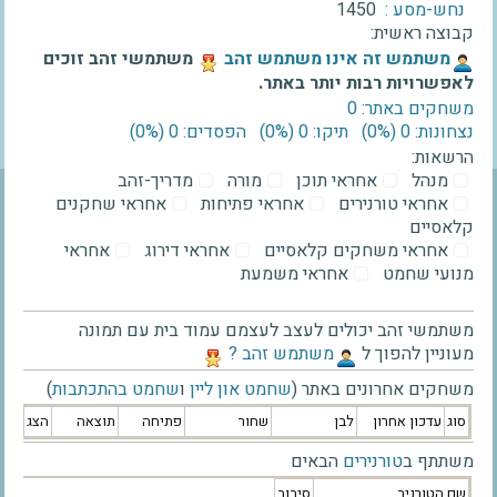
נחש-מסע :
1450
קבוצה ראשית:
‫משתמש זה אינו משתמש זהב‬
משתמשי זהב זוכים
לאפשרויות רבות יותר באתר.
משחקים באתר: 0
נצחונות: 0 ‫(0%)‬
תיקו: 0 ‫(0%)‬
הפסדים: 0 ‫(0%)‬
הרשאות:
מנהל
אחראי תוכן
מורה
מדריך-זהב
אחראי טורנירים
אחראי פתיחות
אחראי שחקנים
קלאסיים
אחראי משחקים קלאסיים
אחראי דירוג
אחראי
מנועי שחמט
אחראי משמעת
משתמשי זהב יכולים לעצב לעצמם עמוד בית עם תמונה
מעוניין להפוך ל
‫משתמש זהב ?‬
משחקים אחרונים באתר (
שחמט און ליין
ו
שחמט בהתכתבות
)
סוג
עדכון אחרון
לבן
שחור
פתיחה
תוצאה
הצג
משתתף ב
טורנירים
הבאים
שם הטורניר
סיבוב