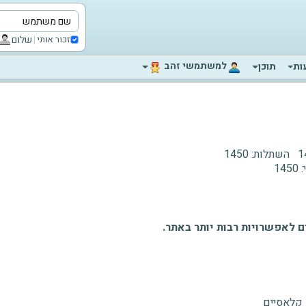
|
שלום
זכור אותי
‫למשתמשי זהב‬
ות
תוכן
1
השתלות:
1450
:
1450
 לאפשרויות רבות יותר באתר.
 קלאסיים