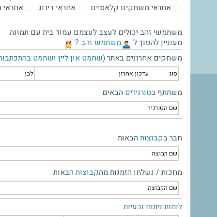
אחראי משחקים קלאסיים
אחראי דירוג
אחראי 
משתמשי זהב יכולים לעצב לעצמם עמוד בית עם תמונה
מעוניין להפוך ל
‫משתמש זהב ?‬
משחקים אחרונים באתר (
שחמט און ליין
ו
שחמט בהתכתבות
סוג
עדכון אחרון
לבן
משתתף ב
טורנירים
הבאים
שם הטורניר
חבר ב
קבוצות
הבאות
שם קבוצה
מחכות / נשלחו הזמנות מה
קבוצות
הבאות
שם הקבוצה
לוחות ניתוח ובעיות