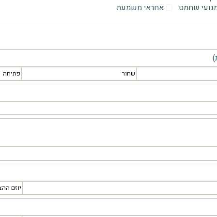
מנועי שחמט
אחראי משמעת
)
שחור
פתיחה
יוזם ההצ