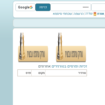
כניסה
Google
Sign in with Google
שדרג
‫אורח‬
|
הרשמה
|
שכחתי סיסמא
זכיות ופרסים בטורנירים
אחרונים
טורניר
מקום
פרס