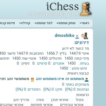
ראשי
שחק שחמט
למד שחמט
קהילה
פינות קבוע
‫dmoshiko‬
דירוגים:
מד כושר:
לא ידוע
איטי:
1447.9
בליץ:
1456.7
התכתבות:
1447.9
פישר:
450
מיני-קפה:
1450
חרגולים:
1450
אנטי-שח:
1450
חופשי
בעיות :
1450
אתגרים :
0
פרסים :
0
ניסיון :
0
נחש-מסע :
1450
קבוצה ראשית:
‫משתמש זה אינו משתמש זהב‬
משתמשי זהב זוכים
משחקים באתר: 0
נצחונות: 0 ‫(0%)‬
תיקו: 0 ‫(0%)‬
הפסדים: 0 ‫(0%)‬
הרשאות:
מנהל
אחראי תוכן
מורה
מדריך-זהב
אחראי טורנירים
אחראי פתיחות
אחראי שחקנים