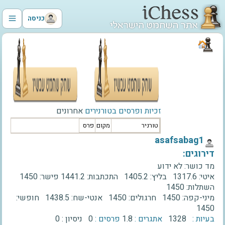
כניסה
זכיות ופרסים בטורנירים
אחרונים
טורניר
מקום
פרס
‫asafsabag1‬
דירוגים:
מד כושר:
לא ידוע
איטי:
1317.6
בליץ:
1405.2
התכתבות:
1441.2
פישר:
1450
השתלות:
1450
מיני-קפה:
1450
חרגולים:
1450
אנטי-שח:
1438.5
חופשי:
1450
בעיות :
1328
אתגרים :
1.8
פרסים :
0
ניסיון :
0