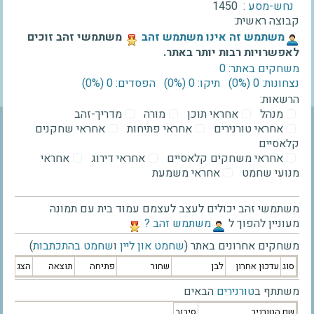
נחש-מסע :
1450
קבוצה ראשית:
‫משתמש זה אינו משתמש זהב‬
משתמשי זהב זוכים
לאפשרויות רבות יותר באתר.
משחקים באתר: 0
נצחונות: 0 ‫(0%)‬
תיקו: 0 ‫(0%)‬
הפסדים: 0 ‫(0%)‬
הרשאות:
מנהל
אחראי תוכן
מורה
מדריך-זהב
אחראי טורנירים
אחראי פתיחות
אחראי שחקנים
קלאסיים
אחראי משחקים קלאסיים
אחראי דירוג
אחראי
מנועי שחמט
אחראי משמעת
משתמשי זהב יכולים לעצב לעצמם עמוד בית עם תמונה
מעוניין להפוך ל
‫משתמש זהב ?‬
משחקים אחרונים באתר (
שחמט און ליין
ו
שחמט בהתכתבות
)
סוג
עדכון אחרון
לבן
שחור
פתיחה
תוצאה
הצג
משתתף ב
טורנירים
הבאים
שם הטורניר
סיבוב