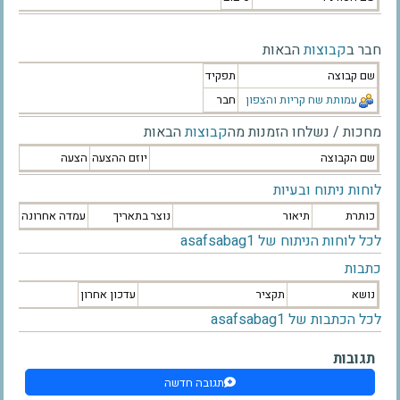
חבר ב
קבוצות
הבאות
שם קבוצה
תפקיד
עמותת שח קריות והצפון
חבר
מחכות / נשלחו הזמנות מה
קבוצות
הבאות
שם הקבוצה
יוזם ההצעה
הצעה
לוחות ניתוח ובעיות
כותרת
תיאור
נוצר בתאריך
עמדה אחרונה
לכל לוחות הניתוח של asafsabag1
כתבות
נושא
תקציר
עדכון אחרון
לכל הכתבות של asafsabag1
תגובות
תגובה חדשה