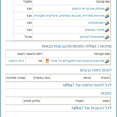
שם קבוצה
תפקיד
עמותת שח קריות והצפון
חבר
פתיחות:ספרדית, ארבעת הפרשים, איטלקית וסקוטית.
חבר
השחמטאים
חבר
אוהבי השחמט
חבר
שחמטאים לשלטון
מנהל
מחכות / נשלחו הזמנות מה
קבוצות
הבאות
שם הקבוצה
יוזם ההצעה
הצעה
אם תצטרף,תנצח תמיד!מקבלים כל אחד!
אני
דחה הזמנה
לוחות ניתוח ובעיות
כותרת
תיאור
נוצר בתאריך
עמדה אחרונה
לכל לוחות הניתוח של rafka1
כתבות
נושא
תקציר
עדכון אחרון
לכל הכתבות של rafka1