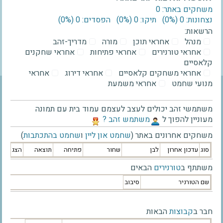
משחקים באתר: 0
נצחונות: 0 ‫(0%)‬
תיקו: 0 ‫(0%)‬
הפסדים: 0 ‫(0%)‬
הרשאות:
מנהל
אחראי תוכן
מורה
מדריך-זהב
אחראי טורנירים
אחראי פתיחות
אחראי שחקנים
קלאסיים
אחראי משחקים קלאסיים
אחראי דירוג
אחראי
מנועי שחמט
אחראי משמעת
משתמשי זהב יכולים לעצב לעצמם עמוד בית עם תמונה
מעוניין להפוך ל
‫משתמש זהב ?‬
משחקים אחרונים באתר (
שחמט און ליין
ו
שחמט בהתכתבות
)
סוג
עדכון אחרון
לבן
שחור
פתיחה
תוצאה
הצג
משתתף ב
טורנירים
הבאים
שם הטורניר
סיבוב
חבר ב
קבוצות
הבאות