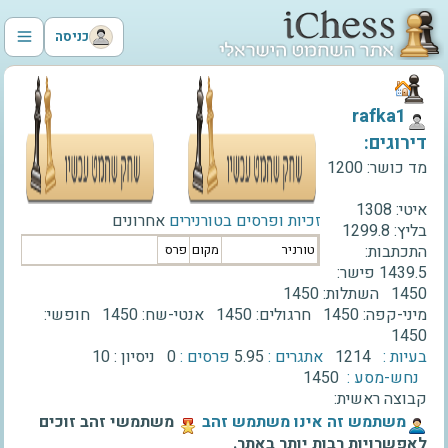
כניסה
‫rafka1‬
דירוגים:
מד כושר:
1200
איטי:
1308
זכיות ופרסים בטורנירים
אחרונים
בליץ:
1299.8
התכתבות:
טורניר
מקום
פרס
1439.5
פישר:
1450
השתלות:
1450
מיני-קפה:
1450
חרגולים:
1450
אנטי-שח:
1450
חופשי:
1450
בעיות :
1214
אתגרים :
5.95
פרסים :
0
ניסיון :
10
נחש-מסע :
1450
קבוצה ראשית:
‫משתמש זה אינו משתמש זהב‬
משתמשי זהב זוכים
לאפשרויות רבות יותר באתר.