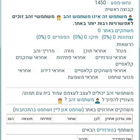
נחש-מסע :
1450
קבוצה ראשית:
‫משתמש זה אינו משתמש זהב‬
משתמשי זהב זוכים
לאפשרויות רבות יותר באתר.
משחקים באתר: 0
נצחונות: 0 ‫(0%)‬
תיקו: 0 ‫(0%)‬
הפסדים: 0 ‫(0%)‬
הרשאות:
מנהל
אחראי תוכן
מורה
מדריך-זהב
אחראי טורנירים
אחראי פתיחות
אחראי שחקנים
קלאסיים
אחראי משחקים קלאסיים
אחראי דירוג
אחראי
מנועי שחמט
אחראי משמעת
משתמשי זהב יכולים לעצב לעצמם עמוד בית עם תמונה
מעוניין להפוך ל
‫משתמש זהב ?‬
משחקים אחרונים באתר (
שחמט און ליין
ו
שחמט בהתכתבות
)
סוג
עדכון אחרון
לבן
שחור
פתיחה
תוצאה
הצג
משתתף ב
טורנירים
הבאים
שם הטורניר
סיבוב