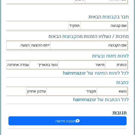
חבר ב
קבוצות
הבאות
שם קבוצה
תפקיד
מחכות / נשלחו הזמנות מה
קבוצות
הבאות
שם הקבוצה
יוזם ההצעה
הצעה
לוחות ניתוח ובעיות
כותרת
תיאור
נוצר בתאריך
עמדה אחרונה
לכל לוחות הניתוח של haimmazor
כתבות
נושא
תקציר
עדכון אחרון
לכל הכתבות של haimmazor
תגובות
תגובה חדשה