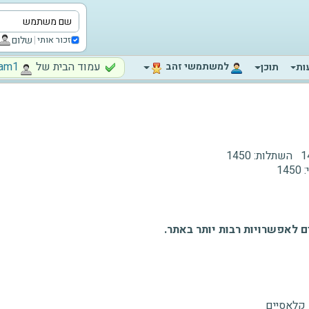
|
שלום
זכור אותי
עמוד הבית של
am1‬
‫למשתמשי זהב‬
ות
תוכן
1
השתלות:
1450
:
1450
 לאפשרויות רבות יותר באתר.
 קלאסיים