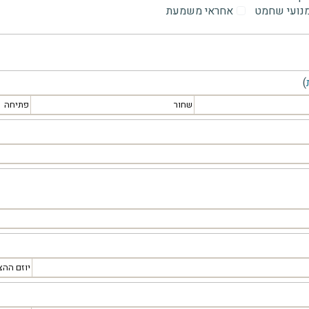
מנועי שחמט
אחראי משמעת
)
שחור
פתיחה
יוזם ההצ