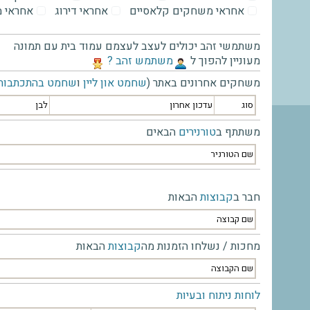
אחראי משחקים קלאסיים
אחראי דירוג
אחראי 
משתמשי זהב יכולים לעצב לעצמם עמוד בית עם תמונה
מעוניין להפוך ל
‫משתמש זהב ?‬
משחקים אחרונים באתר (
שחמט און ליין
ו
שחמט בהתכתבות
סוג
עדכון אחרון
לבן
משתתף ב
טורנירים
הבאים
שם הטורניר
חבר ב
קבוצות
הבאות
שם קבוצה
מחכות / נשלחו הזמנות מה
קבוצות
הבאות
שם הקבוצה
לוחות ניתוח ובעיות