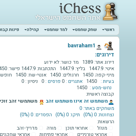
ראשי
שחק שחמט
למד שחמט
קהילה
פינות קבוע
‫bavraham1‬
דירוגים:
דירוג אתר:
1389
מד כושר:
לא ידוע
איטי:
1447.9
בליץ:
1447.9
התכתבות:
1447.9
פישר:
450
מיני-קפה:
1450
חרגולים:
1450
אנטי-שח:
1450
חופשי
בעיות :
1450
אתגרים :
0
פרסים :
0
ניסיון :
0
נחש-מסע :
1450
קבוצה ראשית:
‫משתמש זה אינו משתמש זהב‬
משתמשי זהב זוכים
משחקים באתר: 0
נצחונות: 0 ‫(0%)‬
תיקו: 0 ‫(0%)‬
הפסדים: 0 ‫(0%)‬
הרשאות:
מנהל
אחראי תוכן
מורה
מדריך-זהב
אחראי טורנירים
אחראי פתיחות
אחראי שחקנים