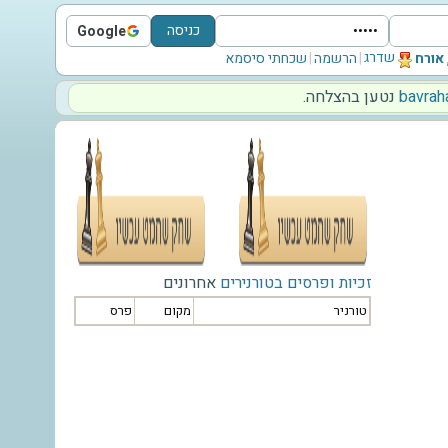
כניסה
Google
Sign in with Google
שדרג
‫אורח‬
|
הרשמה
|
שכחתי סיסמא
‫bavrah
נטען בהצלחה.
זכיות ופרסים בטורנירים
אחרונים
טורניר
מקום
פרס