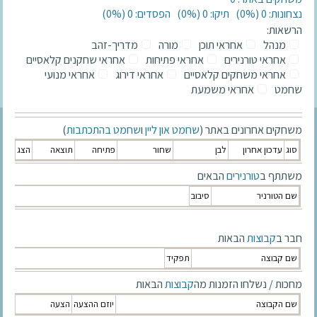
נצחונות: 0 ‫(0%)‬
תיקו: 0 ‫(0%)‬
הפסדים: 0 ‫(0%)‬
הרשאות:
מנהל
אחראי תוכן
מורה
מדריך-זהב
אחראי טורנירים
אחראי פתיחות
אחראי שחקנים קלאסיים
אחראי משחקים קלאסיים
אחראי דירוג
אחראי מנועי
שחמט
אחראי משמעת
משחקים אחרונים באתר (
שחמט און ליין
ו
שחמט בהתכתבות
)
סוג
עדכון אחרון
לבן
שחור
פתיחה
תוצאה
הצג
משתתף ב
טורנירים
הבאים
שם הטורניר
סיבוב
חבר ב
קבוצות
הבאות
שם קבוצה
תפקיד
מחכות / נשלחו הזמנות מה
קבוצות
הבאות
שם הקבוצה
יוזם ההצעה
הצעה