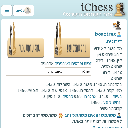
כניסה
‫boaztrex‬
דירוגים:
מד כושר:
לא ידוע
דירוג שחמט און
ליין:
1448
דירוג
זכיות ופרסים בטורנירים
אחרונים
שחמט מהיר:
טורניר
מקום
פרס
1448
דירוג
שחמט
בהתכתבות:
1448
פישר:
1450
השתלות:
1450
מיני-קפה:
1450
חרגולים:
1450
אנטי-שח:
1450
חופשי:
1450
בעיות :
1410
אתגרים :
0.59
פרסים :
0
ניסיון :
0
נחש-מסע :
1450
קבוצה ראשית:
‫משתמש זה אינו משתמש זהב‬
משתמשי זהב זוכים
לאפשרויות רבות יותר באתר.
משחקים באתר: 0