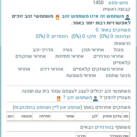
נחש-מסע :
1450
קבוצה ראשית:
‫משתמש זה אינו משתמש זהב‬
משתמשי זהב זוכים
לאפשרויות רבות יותר באתר.
משחקים באתר: 0
נצחונות: 0 ‫(0%)‬
תיקו: 0 ‫(0%)‬
הפסדים: 0 ‫(0%)‬
הרשאות:
מנהל
אחראי תוכן
מורה
מדריך-זהב
אחראי טורנירים
אחראי פתיחות
אחראי שחקנים
קלאסיים
אחראי משחקים קלאסיים
אחראי דירוג
אחראי
מנועי שחמט
אחראי משמעת
משתמשי זהב יכולים לעצב לעצמם עמוד בית עם תמונה
מעוניין להפוך ל
‫משתמש זהב ?‬
משחקים אחרונים באתר (
שחמט און ליין
ו
שחמט בהתכתבות
)
סוג
עדכון אחרון
לבן
שחור
פתיחה
תוצאה
הצג
משתתף ב
טורנירים
הבאים
שם הטורניר
סיבוב