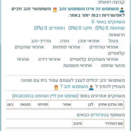
קבוצה ראשית:
‫משתמש זה אינו משתמש זהב‬
משתמשי זהב זוכים
לאפשרויות רבות יותר באתר.
משחקים באתר: 0
נצחונות: 0 ‫(0%)‬
תיקו: 0 ‫(0%)‬
הפסדים: 0 ‫(0%)‬
הרשאות:
מנהל
אחראי תוכן
מורה
מדריך-זהב
אחראי טורנירים
אחראי פתיחות
אחראי שחקנים
קלאסיים
אחראי משחקים קלאסיים
אחראי דירוג
אחראי
מנועי שחמט
אחראי משמעת
משתמשי זהב יכולים לעצב לעצמם עמוד בית עם תמונה
מעוניין להפוך ל
‫משתמש זהב ?‬
משחקים אחרונים באתר (
שחמט און ליין
ו
שחמט בהתכתבות
)
סוג
עדכון אחרון
לבן
שחור
פתיחה
תוצאה
הצג
משתתף ב
טורנירים
הבאים
שם הטורניר
סיבוב