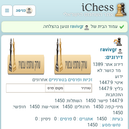
כניסה
עמוד הבית של
‫ravivgr‬
נטען בהצלחה.
‫ravivgr‬
דירוגים:
דירוג אתר:
1389
מד כושר:
לא
ידוע
זכיות ופרסים בטורנירים
אחרונים
איטי:
1447.9
בליץ:
1447.9
טורניר
מקום
פרס
התכתבות:
1447.9
פישר:
1450
השתלות:
1450
מיני-קפה:
1450
חרגולים:
1450
אנטי-שח:
1450
חופשי:
1450
בעיות :
1450
אתגרים :
0
פרסים :
0
ניסיון :
0
נחש-מסע :
1450