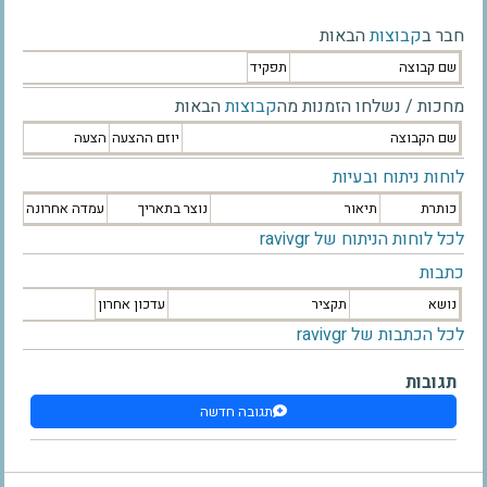
חבר ב
קבוצות
הבאות
שם קבוצה
תפקיד
מחכות / נשלחו הזמנות מה
קבוצות
הבאות
שם הקבוצה
יוזם ההצעה
הצעה
לוחות ניתוח ובעיות
כותרת
תיאור
נוצר בתאריך
עמדה אחרונה
לכל לוחות הניתוח של ravivgr
כתבות
נושא
תקציר
עדכון אחרון
לכל הכתבות של ravivgr
תגובות
תגובה חדשה