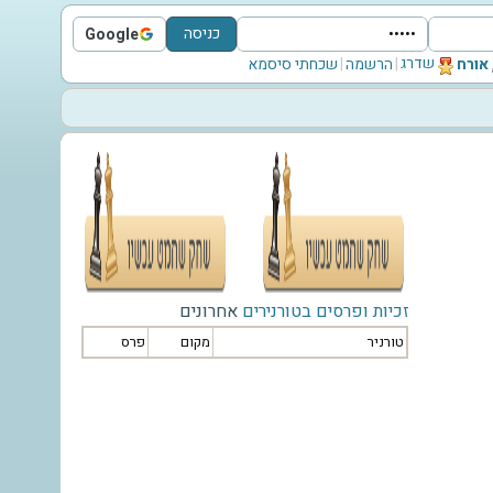
כניסה
Google
Sign in with Google
שדרג
‫אורח‬
|
הרשמה
|
שכחתי סיסמא
זכיות ופרסים בטורנירים
אחרונים
טורניר
מקום
פרס