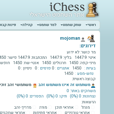
ראשי
שחק שחמט
למד שחמט
קהילה
פינות קבוע
‫mojoman‬
דירוגים:
מד כושר:
לא ידוע
איטי:
1447.9
בליץ:
1447.9
התכתבות:
1447.9
פישר:
450
מיני-קפה:
1450
חרגולים:
1450
אנטי-שח:
1450
חופשי
בעיות :
1450
אתגרים :
0
פרסים :
0
ניסיון :
0
נחש-מסע :
1450
קבוצה ראשית:
‫משתמש זה אינו משתמש זהב‬
משתמשי זהב זוכים
משחקים באתר: 0
נצחונות: 0 ‫(0%)‬
תיקו: 0 ‫(0%)‬
הפסדים: 0 ‫(0%)‬
הרשאות:
מנהל
אחראי תוכן
מורה
מדריך-זהב
אחראי טורנירים
אחראי פתיחות
אחראי שחקנים