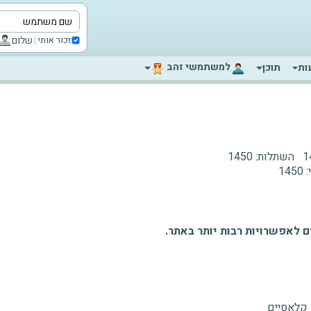
|
שלום
זכור אותי
‫למשתמשי זהב‬
ות
תוכן
1
השתלות:
1450
:
1450
 לאפשרויות רבות יותר באתר.
 קלאסיים