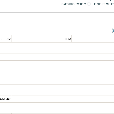
מנועי שחמט
אחראי משמעת
)
שחור
פתיחה
יוזם ההצ