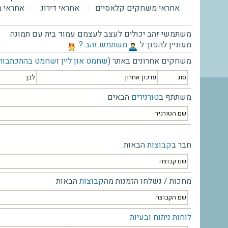
אחראי משחקים קלאסיים
אחראי דירוג
אחראי 
משתמשי זהב יכולים לעצב לעצמם עמוד בית עם תמונה
מעוניין להפוך ל
‫משתמש זהב ?‬
משחקים אחרונים באתר (
שחמט און ליין
ו
שחמט בהתכתבות
סוג
עדכון אחרון
לבן
משתתף ב
טורנירים
הבאים
שם הטורניר
חבר ב
קבוצות
הבאות
שם קבוצה
מחכות / נשלחו הזמנות מה
קבוצות
הבאות
שם הקבוצה
לוחות ניתוח ובעיות