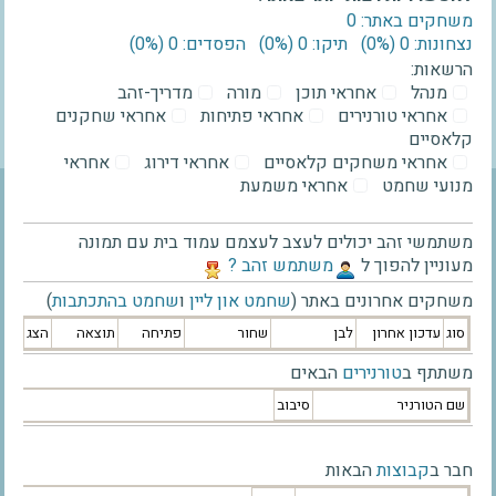
משחקים באתר: 0
נצחונות: 0 ‫(0%)‬
תיקו: 0 ‫(0%)‬
הפסדים: 0 ‫(0%)‬
הרשאות:
מנהל
אחראי תוכן
מורה
מדריך-זהב
אחראי טורנירים
אחראי פתיחות
אחראי שחקנים
קלאסיים
אחראי משחקים קלאסיים
אחראי דירוג
אחראי
מנועי שחמט
אחראי משמעת
משתמשי זהב יכולים לעצב לעצמם עמוד בית עם תמונה
מעוניין להפוך ל
‫משתמש זהב ?‬
משחקים אחרונים באתר (
שחמט און ליין
ו
שחמט בהתכתבות
)
סוג
עדכון אחרון
לבן
שחור
פתיחה
תוצאה
הצג
משתתף ב
טורנירים
הבאים
שם הטורניר
סיבוב
חבר ב
קבוצות
הבאות