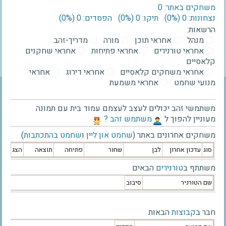
משחקים באתר: 0
נצחונות: 0 ‫(0%)‬
תיקו: 0 ‫(0%)‬
הפסדים: 0 ‫(0%)‬
הרשאות:
מנהל
אחראי תוכן
מורה
מדריך-זהב
אחראי טורנירים
אחראי פתיחות
אחראי שחקנים
קלאסיים
אחראי משחקים קלאסיים
אחראי דירוג
אחראי
מנועי שחמט
אחראי משמעת
משתמשי זהב יכולים לעצב לעצמם עמוד בית עם תמונה
מעוניין להפוך ל
‫משתמש זהב ?‬
משחקים אחרונים באתר (
שחמט און ליין
ו
שחמט בהתכתבות
)
סוג
עדכון אחרון
לבן
שחור
פתיחה
תוצאה
הצג
משתתף ב
טורנירים
הבאים
שם הטורניר
סיבוב
חבר ב
קבוצות
הבאות