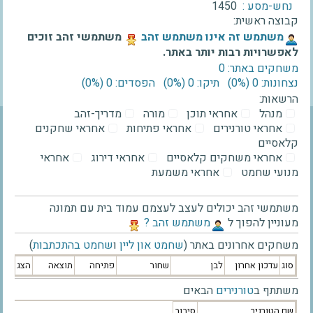
נחש-מסע :
1450
קבוצה ראשית:
‫משתמש זה אינו משתמש זהב‬
משתמשי זהב זוכים
לאפשרויות רבות יותר באתר.
משחקים באתר: 0
נצחונות: 0 ‫(0%)‬
תיקו: 0 ‫(0%)‬
הפסדים: 0 ‫(0%)‬
הרשאות:
מנהל
אחראי תוכן
מורה
מדריך-זהב
אחראי טורנירים
אחראי פתיחות
אחראי שחקנים
קלאסיים
אחראי משחקים קלאסיים
אחראי דירוג
אחראי
מנועי שחמט
אחראי משמעת
משתמשי זהב יכולים לעצב לעצמם עמוד בית עם תמונה
מעוניין להפוך ל
‫משתמש זהב ?‬
משחקים אחרונים באתר (
שחמט און ליין
ו
שחמט בהתכתבות
)
סוג
עדכון אחרון
לבן
שחור
פתיחה
תוצאה
הצג
משתתף ב
טורנירים
הבאים
שם הטורניר
סיבוב