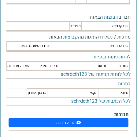
חבר ב
קבוצות
הבאות
שם קבוצה
תפקיד
מחכות / נשלחו הזמנות מה
קבוצות
הבאות
שם הקבוצה
יוזם ההצעה
הצעה
לוחות ניתוח ובעיות
כותרת
תיאור
נוצר בתאריך
עמדה אחרונה
לכל לוחות הניתוח של schrdcth123
כתבות
נושא
תקציר
עדכון אחרון
לכל הכתבות של schrdcth123
תגובות
תגובה חדשה