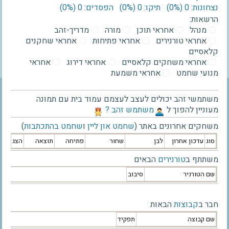
נצחונות: 0 ‫(0%)‬
תיקו: 0 ‫(0%)‬
הפסדים: 0 ‫(0%)‬
הרשאות:
מנהל
אחראי תוכן
מורה
מדריך-זהב
אחראי טורנירים
אחראי פתיחות
אחראי שחקנים
קלאסיים
אחראי משחקים קלאסיים
אחראי דירוג
אחראי
מנועי שחמט
אחראי משמעת
משתמשי זהב יכולים לעצב לעצמם עמוד בית עם תמונה
מעוניין להפוך ל
‫משתמש זהב ?‬
משחקים אחרונים באתר (
שחמט און ליין
ו
שחמט בהתכתבות
)
סוג
עדכון אחרון
לבן
שחור
פתיחה
תוצאה
הצג
משתתף ב
טורנירים
הבאים
שם הטורניר
סיבוב
חבר ב
קבוצות
הבאות
שם קבוצה
תפקיד