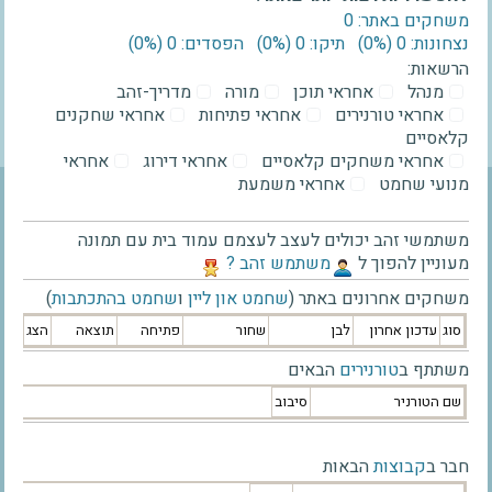
משחקים באתר: 0
נצחונות: 0 ‫(0%)‬
תיקו: 0 ‫(0%)‬
הפסדים: 0 ‫(0%)‬
הרשאות:
מנהל
אחראי תוכן
מורה
מדריך-זהב
אחראי טורנירים
אחראי פתיחות
אחראי שחקנים
קלאסיים
אחראי משחקים קלאסיים
אחראי דירוג
אחראי
מנועי שחמט
אחראי משמעת
משתמשי זהב יכולים לעצב לעצמם עמוד בית עם תמונה
מעוניין להפוך ל
‫משתמש זהב ?‬
משחקים אחרונים באתר (
שחמט און ליין
ו
שחמט בהתכתבות
)
סוג
עדכון אחרון
לבן
שחור
פתיחה
תוצאה
הצג
משתתף ב
טורנירים
הבאים
שם הטורניר
סיבוב
חבר ב
קבוצות
הבאות