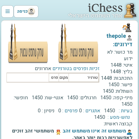
כניסה
‫thepole‬
דירוגים:
מד כושר:
לא
ידוע
איטי:
1448
זכיות ופרסים בטורנירים
אחרונים
בליץ:
1448
התכתבות:
1448
טורניר
מקום
פרס
פישר:
1450
השתלות:
1450
מיני-קפה:
1450
חרגולים:
1450
אנטי-שח:
1450
חופשי:
1450
בעיות :
1450
אתגרים :
0
פרסים :
0
ניסיון :
0
נחש-מסע :
1450
קבוצה ראשית:
‫משתמש זה אינו משתמש זהב‬
משתמשי זהב זוכים
לאפשרויות רבות יותר באתר.