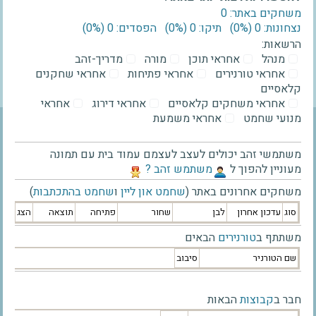
משחקים באתר: 0
נצחונות: 0 ‫(0%)‬
תיקו: 0 ‫(0%)‬
הפסדים: 0 ‫(0%)‬
הרשאות:
מנהל
אחראי תוכן
מורה
מדריך-זהב
אחראי טורנירים
אחראי פתיחות
אחראי שחקנים
קלאסיים
אחראי משחקים קלאסיים
אחראי דירוג
אחראי
מנועי שחמט
אחראי משמעת
משתמשי זהב יכולים לעצב לעצמם עמוד בית עם תמונה
מעוניין להפוך ל
‫משתמש זהב ?‬
משחקים אחרונים באתר (
שחמט און ליין
ו
שחמט בהתכתבות
)
סוג
עדכון אחרון
לבן
שחור
פתיחה
תוצאה
הצג
משתתף ב
טורנירים
הבאים
שם הטורניר
סיבוב
חבר ב
קבוצות
הבאות