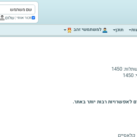
|
שלום
זכור אותי
‫למשתמשי זהב‬
ות
תוכן
לות:
1450
:
1450
 לאפשרויות רבות יותר באתר.
 קלאסיים