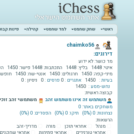
ראשי
שחק שחמט
למד שחמט
קהילה
פינות קבוע
‫chaimko56‬
דירוגים:
מד כושר:
לא ידוע
איטי:
1448
בליץ:
1448
התכתבות:
1448
פישר:
1450
השת
מיני-קפה:
1450
חרגולים:
1450
אנטי-שח:
1450
חופשי
בעיות :
1450
אתגרים :
0
פרסים :
0
ניסיון :
0
נחש-מסע :
1450
קבוצה ראשית:
‫משתמש זה אינו משתמש זהב‬
משתמשי זהב זוכים
משחקים באתר: 0
נצחונות: 0 ‫(0%)‬
תיקו: 0 ‫(0%)‬
הפסדים: 0 ‫(0%)‬
הרשאות:
מנהל
אחראי תוכן
מורה
מדריך-זהב
אחראי טורנירים
אחראי פתיחות
אחראי שחקנים