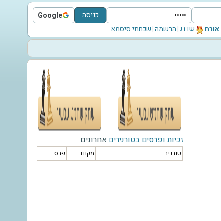
כניסה
Google
Sign in with Google
שדרג
‫אורח‬
|
הרשמה
|
שכחתי סיסמא
זכיות ופרסים בטורנירים
אחרונים
טורניר
מקום
פרס