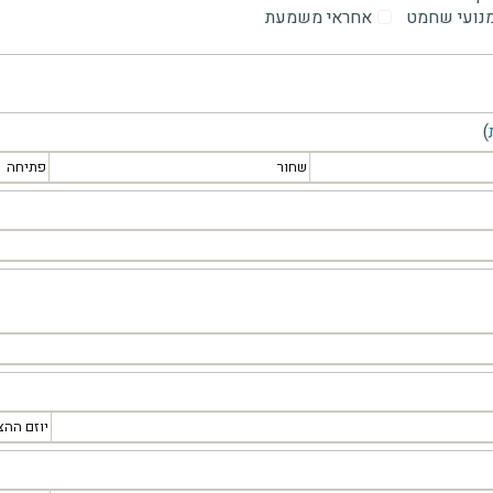
מנועי שחמט
אחראי משמעת
)
שחור
פתיחה
יוזם ההצ