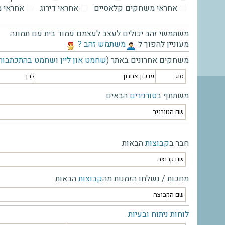
אחראי משחקים קלאסיים
אחראי דירוג
אחראי 
משתמשי זהב יכולים לעצב לעצמם עמוד בית עם תמונה
מעוניין להפוך ל
‫משתמש זהב ?‬
משחקים אחרונים באתר (
שחמט און ליין
ו
שחמט בהתכתבות
סוג
עדכון אחרון
לבן
משתתף ב
טורנירים
הבאים
שם הטורניר
חבר ב
קבוצות
הבאות
שם קבוצה
מחכות / נשלחו הזמנות מה
קבוצות
הבאות
שם הקבוצה
לוחות ניתוח ובעיות