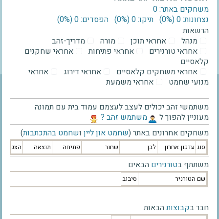
משחקים באתר: 0
נצחונות: 0 ‫(0%)‬
תיקו: 0 ‫(0%)‬
הפסדים: 0 ‫(0%)‬
הרשאות:
מנהל
אחראי תוכן
מורה
מדריך-זהב
אחראי טורנירים
אחראי פתיחות
אחראי שחקנים
קלאסיים
אחראי משחקים קלאסיים
אחראי דירוג
אחראי
מנועי שחמט
אחראי משמעת
משתמשי זהב יכולים לעצב לעצמם עמוד בית עם תמונה
מעוניין להפוך ל
‫משתמש זהב ?‬
משחקים אחרונים באתר (
שחמט און ליין
ו
שחמט בהתכתבות
)
סוג
עדכון אחרון
לבן
שחור
פתיחה
תוצאה
הצג
משתתף ב
טורנירים
הבאים
שם הטורניר
סיבוב
חבר ב
קבוצות
הבאות