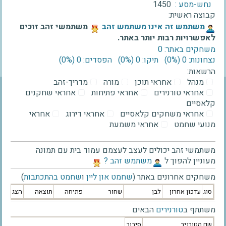
נחש-מסע :
1450
קבוצה ראשית:
‫משתמש זה אינו משתמש זהב‬
משתמשי זהב זוכים
לאפשרויות רבות יותר באתר.
משחקים באתר: 0
נצחונות: 0 ‫(0%)‬
תיקו: 0 ‫(0%)‬
הפסדים: 0 ‫(0%)‬
הרשאות:
מנהל
אחראי תוכן
מורה
מדריך-זהב
אחראי טורנירים
אחראי פתיחות
אחראי שחקנים
קלאסיים
אחראי משחקים קלאסיים
אחראי דירוג
אחראי
מנועי שחמט
אחראי משמעת
משתמשי זהב יכולים לעצב לעצמם עמוד בית עם תמונה
מעוניין להפוך ל
‫משתמש זהב ?‬
משחקים אחרונים באתר (
שחמט און ליין
ו
שחמט בהתכתבות
)
סוג
עדכון אחרון
לבן
שחור
פתיחה
תוצאה
הצג
משתתף ב
טורנירים
הבאים
שם הטורניר
סיבוב