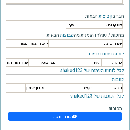
חבר ב
קבוצות
הבאות
שם קבוצה
תפקיד
מחכות / נשלחו הזמנות מה
קבוצות
הבאות
שם הקבוצה
יוזם ההצעה
הצעה
לוחות ניתוח ובעיות
כותרת
תיאור
נוצר בתאריך
עמדה אחרונה
לכל לוחות הניתוח של shaked123
כתבות
נושא
תקציר
עדכון אחרון
לכל הכתבות של shaked123
תגובות
תגובה חדשה