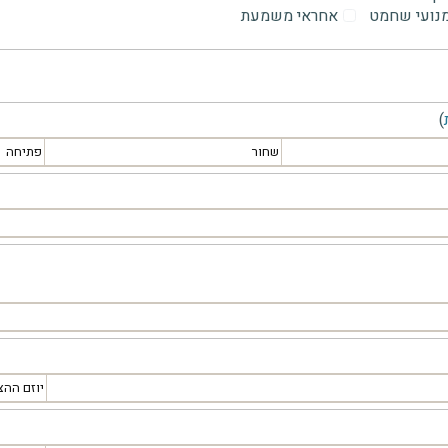
מנועי שחמט
אחראי משמעת
)
שחור
פתיחה
יוזם ההצ