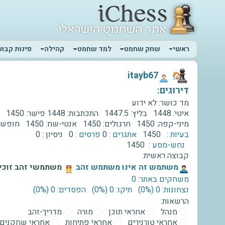
ראשי
שחק שחמט
למד שחמט
קהילה
פינות קבוע
‫itayb67‬
דירוגים:
מד כושר:
לא ידוע
איטי:
1448
בליץ:
1447.5
התכתבות:
1448
פישר:
1450
הש
מיני-קפה:
1450
חרגולים:
1450
אנטי-שח:
1450
חופשי
בעיות :
1450
אתגרים :
0
פרסים :
0
ניסיון :
0
נחש-מסע :
1450
קבוצה ראשית:
‫משתמש זה אינו משתמש זהב‬
משתמשי זהב זוכים
משחקים באתר: 0
נצחונות: 0 ‫(0%)‬
תיקו: 0 ‫(0%)‬
הפסדים: 0 ‫(0%)‬
הרשאות:
מנהל
אחראי תוכן
מורה
מדריך-זהב
אחראי טורנירים
אחראי פתיחות
אחראי שחקנים