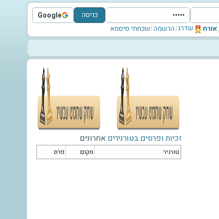
כניסה
Google
Sign in with Google
שדרג
‫אורח‬
|
הרשמה
|
שכחתי סיסמא
זכיות ופרסים בטורנירים
אחרונים
טורניר
מקום
פרס