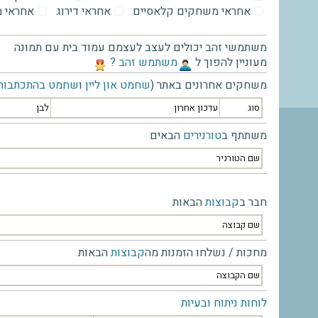
אחראי משחקים קלאסיים
אחראי דירוג
אחראי 
משתמשי זהב יכולים לעצב לעצמם עמוד בית עם תמונה
מעוניין להפוך ל
‫משתמש זהב ?‬
משחקים אחרונים באתר (
שחמט און ליין
ו
שחמט בהתכתבות
סוג
עדכון אחרון
לבן
משתתף ב
טורנירים
הבאים
שם הטורניר
חבר ב
קבוצות
הבאות
שם קבוצה
מחכות / נשלחו הזמנות מה
קבוצות
הבאות
שם הקבוצה
לוחות ניתוח ובעיות