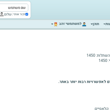
|
שלום
זכור אותי
‫למשתמשי זהב‬
ות
תוכן
תלות:
1450
:
1450
 לאפשרויות רבות יותר באתר.
 קלאסיים