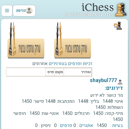
כניסה
זכיות ופרסים בטורנירים
אחרונים
טורניר
מקום
פרס
‫shaybul777‬
דירוגים:
מד כושר:
לא ידוע
איטי:
1448
בליץ:
1448
התכתבות:
1448
פישר:
1450
השתלות:
1450
מיני-קפה:
1450
חרגולים:
1450
אנטי-שח:
1450
חופשי:
1450
בעיות :
1450
אתגרים :
0
פרסים :
0
ניסיון :
0