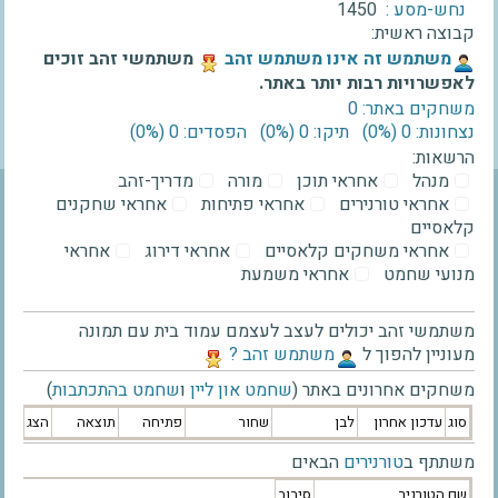
נחש-מסע :
1450
קבוצה ראשית:
‫משתמש זה אינו משתמש זהב‬
משתמשי זהב זוכים
לאפשרויות רבות יותר באתר.
משחקים באתר: 0
נצחונות: 0 ‫(0%)‬
תיקו: 0 ‫(0%)‬
הפסדים: 0 ‫(0%)‬
הרשאות:
מנהל
אחראי תוכן
מורה
מדריך-זהב
אחראי טורנירים
אחראי פתיחות
אחראי שחקנים
קלאסיים
אחראי משחקים קלאסיים
אחראי דירוג
אחראי
מנועי שחמט
אחראי משמעת
משתמשי זהב יכולים לעצב לעצמם עמוד בית עם תמונה
מעוניין להפוך ל
‫משתמש זהב ?‬
משחקים אחרונים באתר (
שחמט און ליין
ו
שחמט בהתכתבות
)
סוג
עדכון אחרון
לבן
שחור
פתיחה
תוצאה
הצג
משתתף ב
טורנירים
הבאים
שם הטורניר
סיבוב