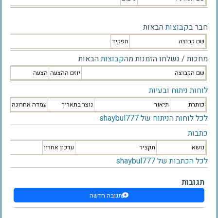
חבר ב
קבוצות
הבאות
שם קבוצה
תפקיד
מחכות / נשלחו הזמנות מה
קבוצות
הבאות
שם הקבוצה
יוזם ההצעה
הצעה
לוחות ניתוח ובעיות
כותרת
תיאור
נוצר בתאריך
עמדה אחרונה
לכל לוחות הניתוח של shaybul777
כתבות
נושא
תקציר
עדכון אחרון
לכל הכתבות של shaybul777
תגובות
תגובה חדשה