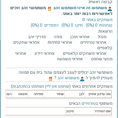
קבוצה ראשית:
‫משתמש זה אינו משתמש זהב‬
משתמשי זהב זוכים
לאפשרויות רבות יותר באתר.
משחקים באתר: 0
נצחונות: 0 ‫(0%)‬
תיקו: 0 ‫(0%)‬
הפסדים: 0 ‫(0%)‬
הרשאות:
מנהל
אחראי תוכן
מורה
מדריך-זהב
אחראי טורנירים
אחראי פתיחות
אחראי שחקנים
קלאסיים
אחראי משחקים קלאסיים
אחראי דירוג
אחראי
מנועי שחמט
אחראי משמעת
משתמשי זהב יכולים לעצב לעצמם עמוד בית עם תמונה
מעוניין להפוך ל
‫משתמש זהב ?‬
משחקים אחרונים באתר (
שחמט און ליין
ו
שחמט בהתכתבות
)
סוג
עדכון אחרון
לבן
שחור
פתיחה
תוצאה
הצג
משתתף ב
טורנירים
הבאים
שם הטורניר
סיבוב