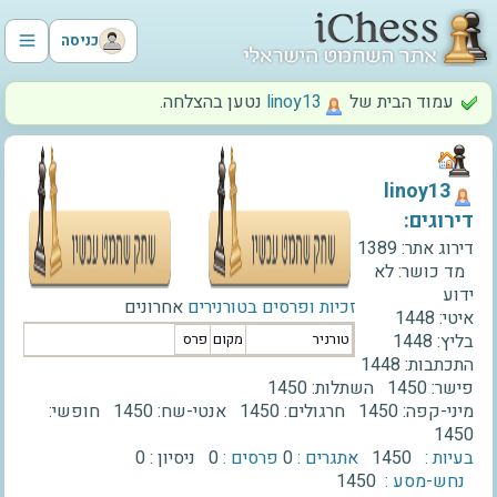
כניסה
עמוד הבית של
‫linoy13‬
נטען בהצלחה.
‫linoy13‬
דירוגים:
דירוג אתר:
1389
מד כושר:
לא
ידוע
זכיות ופרסים בטורנירים
אחרונים
איטי:
1448
בליץ:
1448
טורניר
מקום
פרס
התכתבות:
1448
פישר:
1450
השתלות:
1450
מיני-קפה:
1450
חרגולים:
1450
אנטי-שח:
1450
חופשי:
1450
בעיות :
1450
אתגרים :
0
פרסים :
0
ניסיון :
0
נחש-מסע :
1450