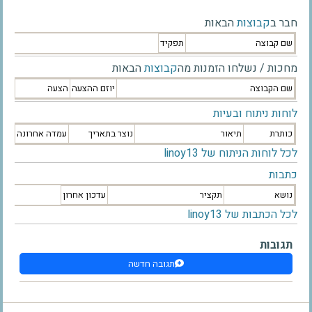
חבר ב
קבוצות
הבאות
שם קבוצה
תפקיד
מחכות / נשלחו הזמנות מה
קבוצות
הבאות
שם הקבוצה
יוזם ההצעה
הצעה
לוחות ניתוח ובעיות
כותרת
תיאור
נוצר בתאריך
עמדה אחרונה
לכל לוחות הניתוח של linoy13
כתבות
נושא
תקציר
עדכון אחרון
לכל הכתבות של linoy13
תגובות
תגובה חדשה