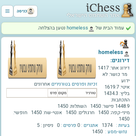
כניסה
עמוד הבית של
‫homeless‬
נטען בהצלחה.
‫homeless‬
דירוגים:
דירוג אתר:
1417
מד כושר:
לא
ידוע
זכיות ופרסים בטורנירים
אחרונים
איטי:
1619.7
בליץ:
1434.3
טורניר
מקום
פרס
התכתבות:
1448.9
פישר:
1450
השתלות:
1450
מיני-קפה:
1450
חרגולים:
1450
אנטי-שח:
1450
חופשי:
1450
בעיות :
1374
אתגרים :
0
פרסים :
0
ניסיון :
5
נחש-מסע :
1450