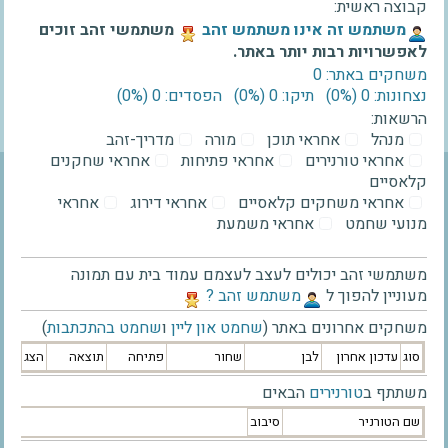
קבוצה ראשית:
‫משתמש זה אינו משתמש זהב‬
משתמשי זהב זוכים
לאפשרויות רבות יותר באתר.
משחקים באתר: 0
נצחונות: 0 ‫(0%)‬
תיקו: 0 ‫(0%)‬
הפסדים: 0 ‫(0%)‬
הרשאות:
מנהל
אחראי תוכן
מורה
מדריך-זהב
אחראי טורנירים
אחראי פתיחות
אחראי שחקנים
קלאסיים
אחראי משחקים קלאסיים
אחראי דירוג
אחראי
מנועי שחמט
אחראי משמעת
משתמשי זהב יכולים לעצב לעצמם עמוד בית עם תמונה
מעוניין להפוך ל
‫משתמש זהב ?‬
משחקים אחרונים באתר (
שחמט און ליין
ו
שחמט בהתכתבות
)
סוג
עדכון אחרון
לבן
שחור
פתיחה
תוצאה
הצג
משתתף ב
טורנירים
הבאים
שם הטורניר
סיבוב