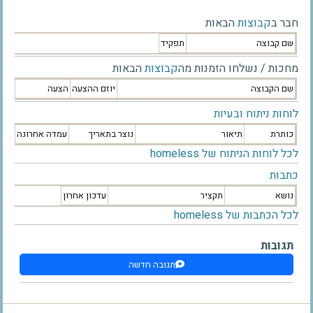
חבר ב
קבוצות
הבאות
שם קבוצה
תפקיד
מחכות / נשלחו הזמנות מה
קבוצות
הבאות
שם הקבוצה
יוזם ההצעה
הצעה
לוחות ניתוח ובעיות
כותרת
תיאור
נוצר בתאריך
עמדה אחרונה
לכל לוחות הניתוח של homeless
כתבות
נושא
תקציר
עדכון אחרון
לכל הכתבות של homeless
תגובות
תגובה חדשה