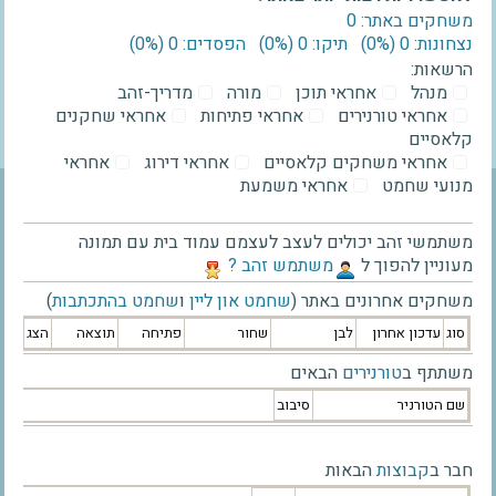
משחקים באתר: 0
נצחונות: 0 ‫(0%)‬
תיקו: 0 ‫(0%)‬
הפסדים: 0 ‫(0%)‬
הרשאות:
מנהל
אחראי תוכן
מורה
מדריך-זהב
אחראי טורנירים
אחראי פתיחות
אחראי שחקנים
קלאסיים
אחראי משחקים קלאסיים
אחראי דירוג
אחראי
מנועי שחמט
אחראי משמעת
משתמשי זהב יכולים לעצב לעצמם עמוד בית עם תמונה
מעוניין להפוך ל
‫משתמש זהב ?‬
משחקים אחרונים באתר (
שחמט און ליין
ו
שחמט בהתכתבות
)
סוג
עדכון אחרון
לבן
שחור
פתיחה
תוצאה
הצג
משתתף ב
טורנירים
הבאים
שם הטורניר
סיבוב
חבר ב
קבוצות
הבאות