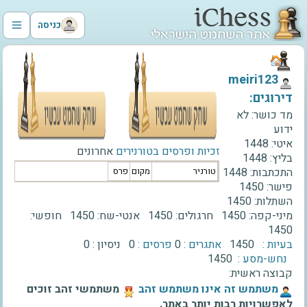
כניסה
‫meiri123‬
דירוגים:
מד כושר:
לא
ידוע
איטי:
1448
זכיות ופרסים בטורנירים
אחרונים
בליץ:
1448
התכתבות:
1448
טורניר
מקום
פרס
פישר:
1450
השתלות:
1450
מיני-קפה:
1450
חרגולים:
1450
אנטי-שח:
1450
חופשי:
1450
בעיות :
1450
אתגרים :
0
פרסים :
0
ניסיון :
0
נחש-מסע :
1450
קבוצה ראשית:
‫משתמש זה אינו משתמש זהב‬
משתמשי זהב זוכים
לאפשרויות רבות יותר באתר.