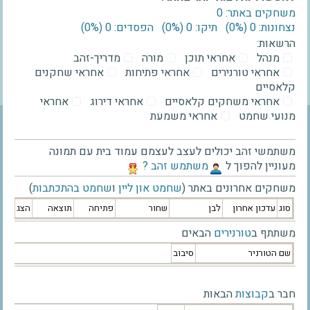
משחקים באתר: 0
נצחונות: 0 ‫(0%)‬
תיקו: 0 ‫(0%)‬
הפסדים: 0 ‫(0%)‬
הרשאות:
מנהל
אחראי תוכן
מורה
מדריך-זהב
אחראי טורנירים
אחראי פתיחות
אחראי שחקנים
קלאסיים
אחראי משחקים קלאסיים
אחראי דירוג
אחראי
מנועי שחמט
אחראי משמעת
משתמשי זהב יכולים לעצב לעצמם עמוד בית עם תמונה
מעוניין להפוך ל
‫משתמש זהב ?‬
משחקים אחרונים באתר (
שחמט און ליין
ו
שחמט בהתכתבות
)
סוג
עדכון אחרון
לבן
שחור
פתיחה
תוצאה
הצג
משתתף ב
טורנירים
הבאים
שם הטורניר
סיבוב
חבר ב
קבוצות
הבאות