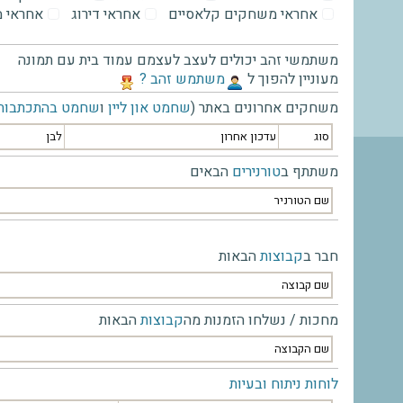
אחראי משחקים קלאסיים
אחראי דירוג
אחראי 
משתמשי זהב יכולים לעצב לעצמם עמוד בית עם תמונה
מעוניין להפוך ל
‫משתמש זהב ?‬
משחקים אחרונים באתר (
שחמט און ליין
ו
שחמט בהתכתבות
סוג
עדכון אחרון
לבן
משתתף ב
טורנירים
הבאים
שם הטורניר
חבר ב
קבוצות
הבאות
שם קבוצה
מחכות / נשלחו הזמנות מה
קבוצות
הבאות
שם הקבוצה
לוחות ניתוח ובעיות