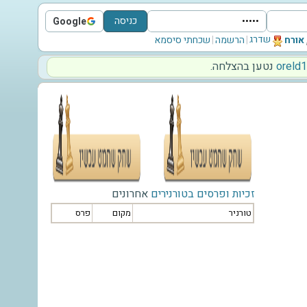
כניסה
Google
Sign in with Google
שדרג
‫אורח‬
|
הרשמה
|
שכחתי סיסמא
‫oreld
נטען בהצלחה.
זכיות ופרסים בטורנירים
אחרונים
טורניר
מקום
פרס