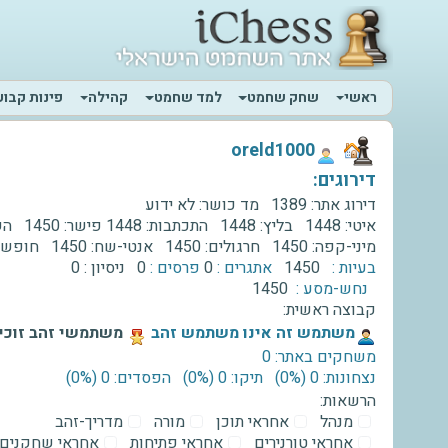
ראשי
שחק שחמט
למד שחמט
קהילה
פינות קבוע
‫oreld1000‬
דירוגים:
דירוג אתר:
1389
מד כושר:
לא ידוע
איטי:
1448
בליץ:
1448
התכתבות:
1448
פישר:
1450
השת
מיני-קפה:
1450
חרגולים:
1450
אנטי-שח:
1450
חופשי
בעיות :
1450
אתגרים :
0
פרסים :
0
ניסיון :
0
נחש-מסע :
1450
קבוצה ראשית:
‫משתמש זה אינו משתמש זהב‬
משתמשי זהב זוכים
משחקים באתר: 0
נצחונות: 0 ‫(0%)‬
תיקו: 0 ‫(0%)‬
הפסדים: 0 ‫(0%)‬
הרשאות:
מנהל
אחראי תוכן
מורה
מדריך-זהב
אחראי טורנירים
אחראי פתיחות
אחראי שחקנים