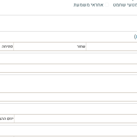
מנועי שחמט
אחראי משמעת
)
שחור
פתיחה
יוזם ההצ